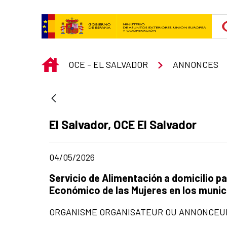
Saut au contenu principal
INICIO
OCE - EL SALVADOR
ANNONCES
Apartado del anuncio:
El Salvador, OCE El Salvador
Fecha de publicación de la noticia
04/05/2026
Título del anuncio:
Servicio de Alimentación a domicilio p
Económico de las Mujeres en los munici
ORGANISME ORGANISATEUR OU ANNONCEUR 