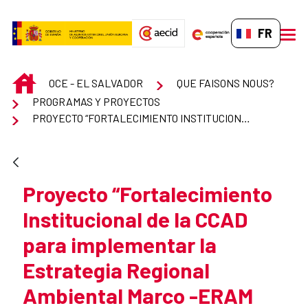
Saut au contenu principal
FR-FR
men
INICIO
OCE - EL SALVADOR
QUE FAISONS NOUS?
PROGRAMAS Y PROYECTOS
PROYECTO “FORTALECIMIENTO INSTITUCIONAL DE LA CCAD PARA IMPLEMENTAR LA ESTRATEGIA REGIONAL AMBIENTAL MARCO -ERAM
Proyecto “Fortalecimiento
Institucional de la CCAD
para implementar la
Estrategia Regional
Ambiental Marco -ERAM