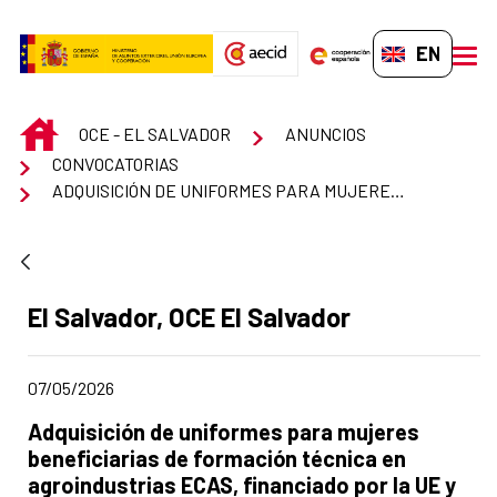
Skip to Main Content
EN-GB
men
INICIO
OCE - EL SALVADOR
ANUNCIOS
CONVOCATORIAS
ADQUISICIÓN DE UNIFORMES PARA MUJERES BENEFICIARIAS DE FORMACIÓN TÉCNICA EN AGROINDUSTRIAS ECAS, FINANCIADO POR LA UE Y AECID
Ad section:
El Salvador, OCE El Salvador
Date of publication of the news item
07/05/2026
Title of the announcement:
Adquisición de uniformes para mujeres
beneficiarias de formación técnica en
agroindustrias ECAS, financiado por la UE y