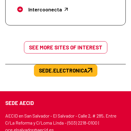
Intercoonecta
SEE MORE SITES OF INTEREST
SEDE.ELECTRONICA
SEDE AECID
AECID en San Salvador - El Salvador - Calle 2, # 285, Entre
C/La Reforma y C/Loma Linda - (503) 2218-0100 |
oce.elsalvador@aecid.es