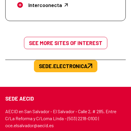
Intercoonecta
SEE MORE SITES OF INTEREST
SEDE.ELECTRONICA
SEDE AECID
AECID en San Salvador - El Salvador - Calle 2, # 285, Entre
C/La Reforma y C/Loma Linda - (503) 2218-0100 |
oce.elsalvador@aecid.es