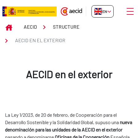
Skip to Main Content
Open
EN-GB
Aecid en el Exterior
INICIO
AECID
STRUCTURE
AECID EN EL EXTERIOR
AECID en el exterior
La Ley 1/2023, de 20 de febrero, de Cooperación para el
Desarrollo Sostenible y la Solidaridad Global, supuso una
nueva
denominación para las unidades de la AECID en el exterior
pasando a denominarse
Oficinas de la Cooperación
Española