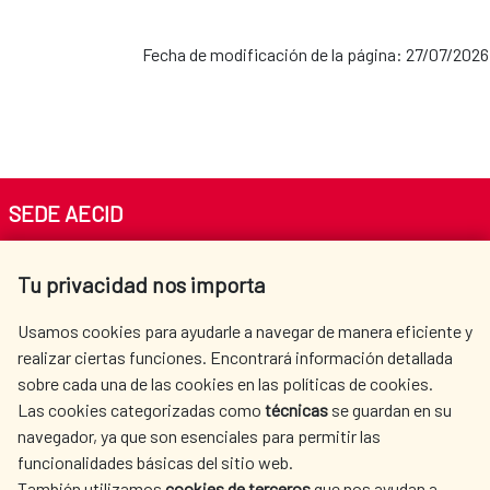
Fecha de modificación de la página: 27/07/2026
SEDE AECID
Av. Reyes Católicos 4 - 28040 Madrid
Tu privacidad nos importa
Tel. +34 900 20 30 54​​​​​​​
centro.informacion@aecid.es
Usamos cookies para ayudarle a navegar de manera eficiente y
realizar ciertas funciones. Encontrará información detallada
sobre cada una de las cookies en las políticas de cookies.
AECID
WHERE DO WE COOPERATE?
Las cookies categorizadas como
técnicas
se guardan en su
SPANISH HUMANITARIAN
PRESS ROOM
navegador, ya que son esenciales para permitir las
ACTION
funcionalidades básicas del sitio web.
CULTURE AND SCIENCE
LIBRARY
También utilizamos
cookies de terceros
que nos ayudan a