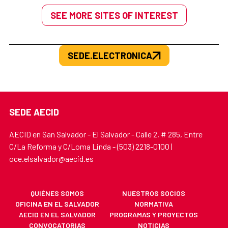
SEE MORE SITES OF INTEREST
SEDE.ELECTRONICA
SEDE AECID
AECID en San Salvador - El Salvador - Calle 2, # 285, Entre
C/La Reforma y C/Loma Linda - (503) 2218-0100 |
oce.elsalvador@aecid.es
QUIÉNES SOMOS
NUESTROS SOCIOS
OFICINA EN EL SALVADOR
NORMATIVA
AECID EN EL SALVADOR
PROGRAMAS Y PROYECTOS
CONVOCATORIAS
NOTICIAS