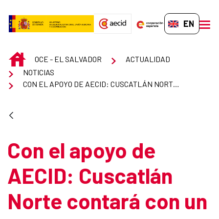
Skip to Main Content
EN-GB
men
INICIO
OCE - EL SALVADOR
ACTUALIDAD
NOTICIAS
CON EL APOYO DE AECID: CUSCATLÁN NORTE CONTARÁ CON UN PLAN HÍDRICO PARA MEJORAR EL ACCESO Y CUIDADO DEL AGUA
Con el apoyo de
AECID: Cuscatlán
Norte contará con un