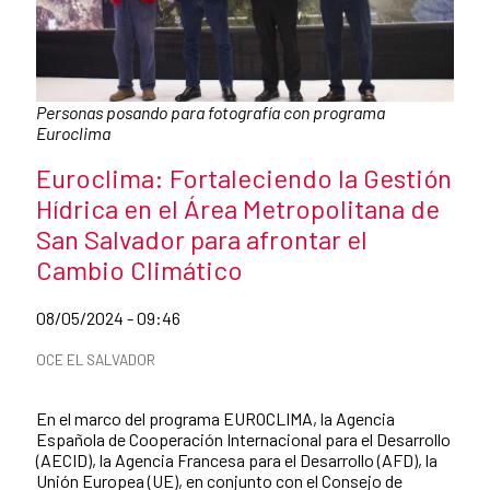
Caption:
Personas posando para fotografía con programa
Euroclima
News title
Euroclima: Fortaleciendo la Gestión
Hídrica en el Área Metropolitana de
San Salvador para afrontar el
Cambio Climático
Date of publication of the news item
08/05/2024 - 09:46
News categories
OCE EL SALVADOR
Summary of the news
En el marco del programa EUROCLIMA, la Agencia
Española de Cooperación Internacional para el Desarrollo
(AECID), la Agencia Francesa para el Desarrollo (AFD), la
Unión Europea (UE), en conjunto con el Consejo de