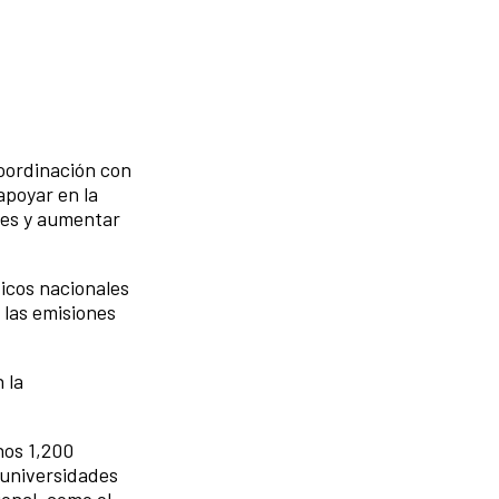
coordinación con
apoyar en la
nes y aumentar
icos nacionales
 las emisiones
 la
nos 1,200
 universidades
ional, como el