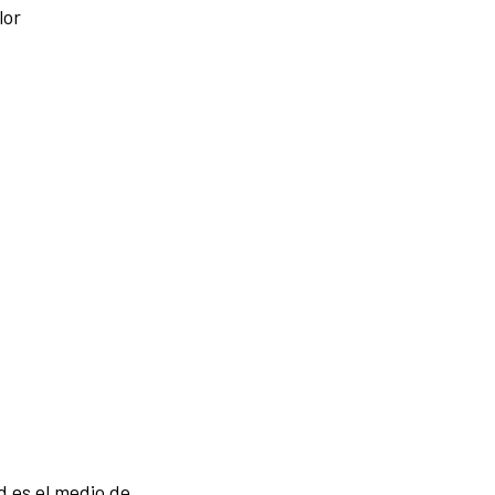
lor
d es el medio de