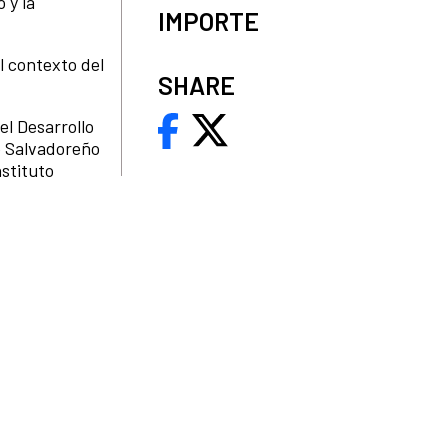
 y la
IMPORTE
l contexto del
SHARE
el Desarrollo
to Salvadoreño
nstituto