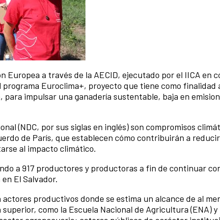
ón Europea a través de la AECID, ejecutado por el IICA en 
l programa Euroclima+, proyecto que tiene como finalidad 
 para impulsar una ganadería sustentable, baja en emisio
nal (NDC, por sus siglas en inglés) son compromisos climát
cuerdo de París, que establecen cómo contribuirán a reducir
arse al impacto climático.
ndo a 917 productores y productoras a fin de continuar con
en El Salvador.
a actores productivos donde se estima un alcance de al me
superior, como la Escuela Nacional de Agricultura (ENA) y
sector agropecuario; actores públicos de carácter instituc