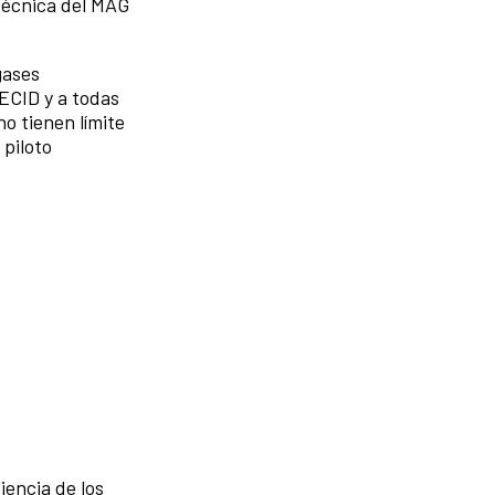
técnica del MAG
gases
ECID y a todas
o tienen límite
 piloto
iencia de los