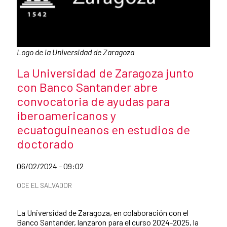
Caption:
Logo de la Universidad de Zaragoza
News title
La Universidad de Zaragoza junto
con Banco Santander abre
convocatoria de ayudas para
iberoamericanos y
ecuatoguineanos en estudios de
doctorado
Date of publication of the news item
06/02/2024 - 09:02
News categories
OCE EL SALVADOR
Summary of the news
La Universidad de Zaragoza, en colaboración con el
Banco Santander, lanzaron para el curso 2024-2025, la