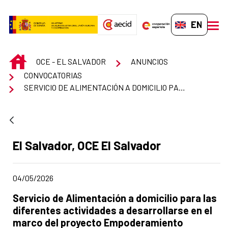
Skip to Main Content
EN-GB
men
INICIO
OCE - EL SALVADOR
ANUNCIOS
CONVOCATORIAS
SERVICIO DE ALIMENTACIÓN A DOMICILIO PARA LAS DIFERENTES ACTIVIDADES A DESARROLLARSE EN EL MARCO DEL PROYECTO EMPODERAMIENTO ECONÓMICO DE LAS MUJERES EN LOS MUNICIPIOS DE EXTREMA POBREZA DE EL SALVADOR, FINANCIADO POR LA UE Y LA AECID
Ad section:
El Salvador, OCE El Salvador
Date of publication of the news item
04/05/2026
Title of the announcement:
Servicio de Alimentación a domicilio para las
diferentes actividades a desarrollarse en el
marco del proyecto Empoderamiento