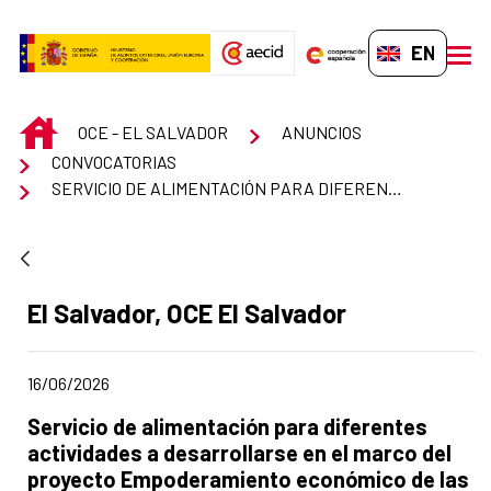
Skip to Main Content
EN-GB
men
INICIO
OCE - EL SALVADOR
ANUNCIOS
CONVOCATORIAS
SERVICIO DE ALIMENTACIÓN PARA DIFERENTES ACTIVIDADES A DESARROLLARSE EN EL MARCO DEL PROYECTO EMPODERAMIENTO ECONÓMICO DE LAS MUJERES EN LOS MUNICIPIOS DE EXTREMA POBREZA DE EL SALVADOR, FINANCIADO POR LA UE Y LA AECID
Ad section:
El Salvador, OCE El Salvador
Date of publication of the news item
16/06/2026
Title of the announcement:
Servicio de alimentación para diferentes
actividades a desarrollarse en el marco del
proyecto Empoderamiento económico de las