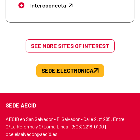
Intercoonecta
SEE MORE SITES OF INTEREST
SEDE.ELECTRONICA
SEDE AECID
AECID en San Salvador - El Salvador - Calle 2, # 285, Entre
C/La Reforma y C/Loma Linda - (503) 2218-0100 |
oce.elsalvador@aecid.es