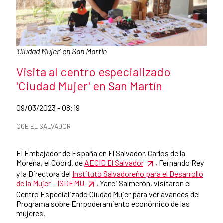
Caption:
'Ciudad Mujer' en San Martín
News title
Visita al centro especializado
'Ciudad Mujer' en San Martín
Date of publication of the news item
09/03/2023 - 08:19
News categories
OCE EL SALVADOR
Summary of the news
El Embajador de España en El Salvador, Carlos de la
Morena, el Coord. de
AECID El Salvador
, Fernando Rey
y la Directora del
Instituto Salvadoreño para el Desarrollo
de la Mujer – ISDEMU
, Yanci Salmerón, visitaron el
Centro Especializado Ciudad Mujer para ver avances del
Programa sobre Empoderamiento económico de las
mujeres.