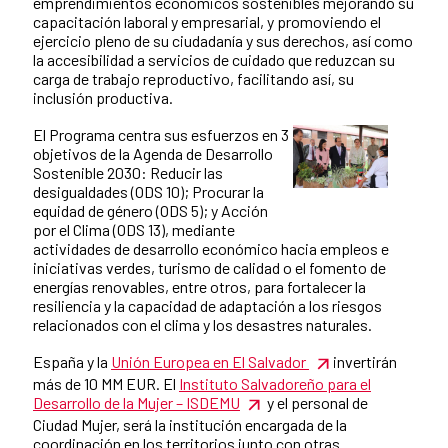
emprendimientos económicos sostenibles mejorando su
capacitación laboral y empresarial, y promoviendo el
ejercicio pleno de su ciudadanía y sus derechos, así como
la accesibilidad a servicios de cuidado que reduzcan su
carga de trabajo reproductivo, facilitando así, su
inclusión productiva.
El Programa centra sus esfuerzos en 3
objetivos de la Agenda de Desarrollo
Sostenible 2030: Reducir las
desigualdades (ODS 10); Procurar la
equidad de género (ODS 5); y Acción
por el Clima (ODS 13), mediante
actividades de desarrollo económico hacia empleos e
iniciativas verdes, turismo de calidad o el fomento de
energías renovables, entre otros, para fortalecer la
resiliencia y la capacidad de adaptación a los riesgos
relacionados con el clima y los desastres naturales.
España y la
Unión Europea en El Salvador
invertirán
más de 10 MM EUR. El
Instituto Salvadoreño para el
Desarrollo de la Mujer – ISDEMU
y el personal de
Ciudad Mujer, será la institución encargada de la
coordinación en los territorios junto con otras