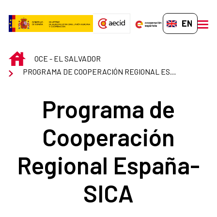
Skip to Main Content
EN-GB
men
INICIO
OCE - EL SALVADOR
PROGRAMA DE COOPERACIÓN REGIONAL ESPAÑA-SICA
Programa de
Cooperación
Regional España-
SICA