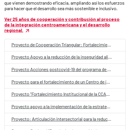
que vienen demostrando eficacia, ampliando así los esfuerzos
para hacer que el desarrollo sea más sostenible e inclusivo.
Ver 25 años de cooperación y contribución al proceso
de la integración centroamericana y el desarrollo
regional.
Proyecto de Cooperación Triangular: Fortalecimiento del marco regulatorio relacionado con trasplante renal y donación de órganos de los Estados Miembros del SICA
Proyecto Apoyo a la reducción de la inseguridad alimentaria y nutricional con énfasis en grupos vulnerables incluidos mujeres y jóvenes rurales en los territorios priorizados de la ECADERT
Proyecto Acciones postcovid-19 del programa de fortalecimiento a la mipyme con énfasis en CRV en la región SICA
Proyecto para el fortalecimiento de un Centro de innovación aplicada a la MIPYME del sector agroindustrial de la Región SICA.” FASE 1
Proyecto “Fortalecimiento Institucional de la CCAD para implementar la Estrategia Regional Ambiental Marco -ERAM
Proyecto apoyo a la implementación de la estrategia para prevención, mitigación y control de la enfermedad renal crónica de origen no tradicional (ERCnT) en Centroamérica y República Dominicana
Proyecto: Articulación intersectorial para la reducción de riesgos en salud en la Región SICA