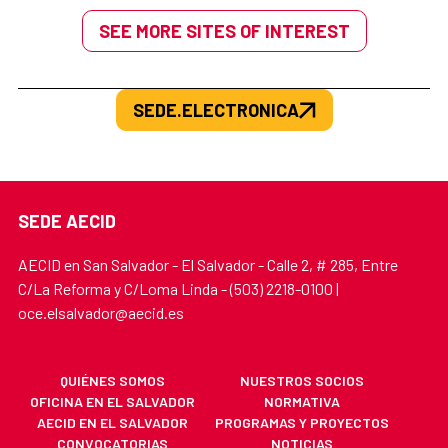
SEE MORE SITES OF INTEREST
SEDE.ELECTRONICA
SEDE AECID
AECID en San Salvador - El Salvador - Calle 2, # 285, Entre
C/La Reforma y C/Loma Linda - (503) 2218-0100 |
oce.elsalvador@aecid.es
QUIÉNES SOMOS
NUESTROS SOCIOS
OFICINA EN EL SALVADOR
NORMATIVA
AECID EN EL SALVADOR
PROGRAMAS Y PROYECTOS
CONVOCATORIAS
NOTICIAS