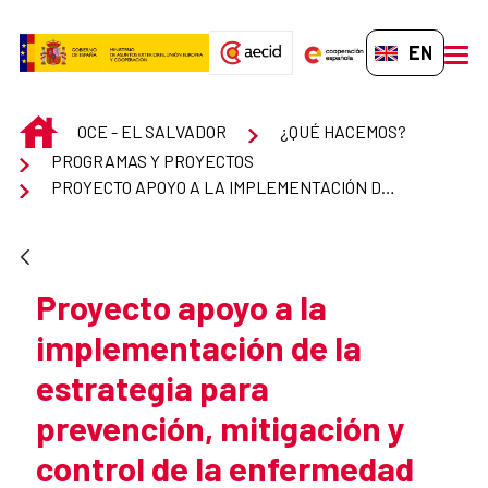
Skip to Main Content
EN-GB
men
INICIO
OCE - EL SALVADOR
¿QUÉ HACEMOS?
PROGRAMAS Y PROYECTOS
PROYECTO APOYO A LA IMPLEMENTACIÓN DE LA ESTRATEGIA PARA PREVENCIÓN, MITIGACIÓN Y CONTROL DE LA ENFERMEDAD RENAL CRÓNICA DE ORIGEN NO TRADICIONAL (ERCNT) EN CENTROAMÉRICA Y REPÚBLICA DOMINICANA
Proyecto apoyo a la
implementación de la
estrategia para
prevención, mitigación y
control de la enfermedad