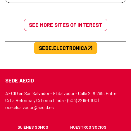
SEE MORE SITES OF INTEREST
SEDE.ELECTRONICA
SEDE AECID
AECID en San Salvador - El Salvador - Calle 2, # 285, Entre
C/La Reforma y C/Loma Linda - (503) 2218-0100 |
oce.elsalvador@aecid.es
QUIÉNES SOMOS
NUESTROS SOCIOS