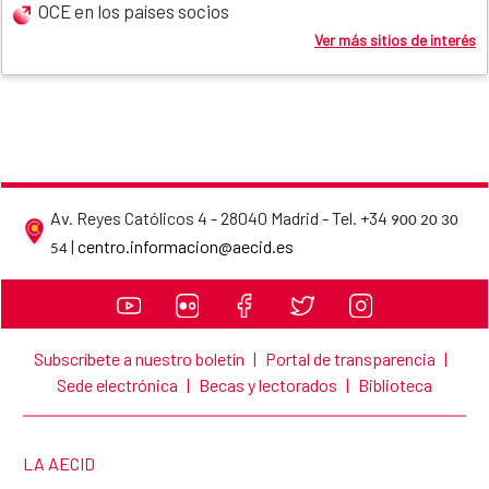
OCE en los países socios
Ver más sitios de interés
Av. Reyes Católicos 4 - 28040 Madrid - Tel. +34
900 20 30
AECID contact details
|
centro.informacion@aecid.es
54
Subscríbete a nuestro boletín
|
Portal de transparencia
|
Sede electrónica
|
Becas y lectorados
|
Biblioteca
LINK TO THE WEBSITE:
LA AECID