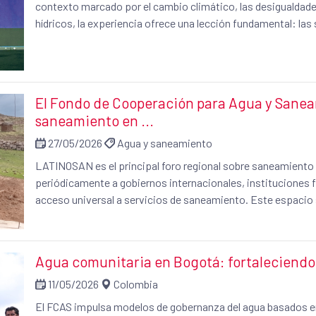
contexto marcado por el cambio climático, las desigualdades 
hídricos, la experiencia ofrece una lección fundamental: la
construidas desde las comunidades en armonía con el territ
El Fondo de Cooperación para Agua y Sanea
saneamiento en ...
27/05/2026
Agua y saneamiento
LATINOSAN es el principal foro regional sobre saneamiento e
periódicamente a gobiernos internacionales, instituciones f
acceso universal a servicios de saneamiento. Este espacio
el intercambio de experiencias, la formulación de políticas p
regional, con especial atención a la reducción de desigualdad
gestión del agua y el saneamiento. Este año 2026, el encuentro se celebrará en República Dominicana y se
Agua comunitaria en Bogotá: fortaleciendo 
estructurará en torno a cinco ejes: 1) Saneamiento urbano e
rural; 3) gobernanza, regulación, financiamiento y participaci
11/05/2026
Colombia
y 5) relación entre saneamiento, costas, turismo, biodiversi
El FCAS impulsa modelos de gobernanza del agua basados en 