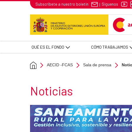
Noticias - AECID -FCAS
Síguenos
Subscríbete a nuestro boletín
|
Skip to Main Content
QUÉ ES EL FONDO
CÓMO TRABAJAMOS
AECID -FCAS
Sala de prensa
Noti
Noticias