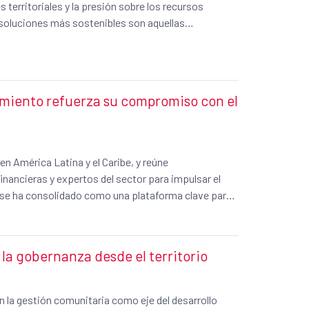
territoriales y la presión sobre los recursos
s soluciones más sostenibles son aquellas
orio.
miento refuerza su compromiso con el
n América Latina y el Caribe, y reúne
inancieras y expertos del sector para impulsar el
 se ha consolidado como una plataforma clave para
úblicas y el fortalecimiento de la cooperación
es, la sostenibilidad ambiental y la innovación en la
la gobernanza desde el territorio
 innovación tecnológica y social; 2) saneamiento
ón privada; 4) resiliencia y sostenibilidad ambiental;
dad y economía azul. Estos ejes reflejan un enfoque
la gestión comunitaria como eje del desarrollo