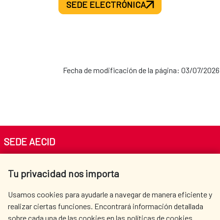
SEDE ELECTRÓNICA
Fecha de modificación de la página: 03/07/2026
SEDE AECID
Av. Reyes Católicos 4 - 28040 Madrid
Tu privacidad nos importa
Tel. +34 900 20 30 54​​​​​​​
centro.informacion@aecid.es
Usamos cookies para ayudarle a navegar de manera eficiente y
realizar ciertas funciones. Encontrará información detallada
sobre cada una de las cookies en las políticas de cookies.
AECID
OÙ NOUS COOPÉRONS