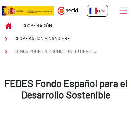
Saut au contenu principal
Ouvri
FR-FR
FONDS POUR LA PROMOTION D
INICIO
COOPERACIÓN
COOPÉRATION FINANCIÈRE
FONDS POUR LA PROMOTION DU DÉVELOPPEMENT
FEDES Fondo Español para el
Desarrollo Sostenible