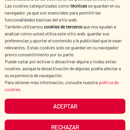
Las cookies categorizadas como
técnicas
se guardan en su
L'ACTION HUMANITAIRE
SALLE DE PRESSE
navegador, ya que son esenciales para permitir las
ESPAGNOLE
funcionalidades básicas del sitio web.
CULTURE ET SCIENCE
BIBLIOTHÈQUE
También utilizamos
cookies de terceros
que nos ayudan a
analizar cómo usted utiliza este sitio web, guardar sus
preferencias y aportar el contenido y la publicidad que le sean
relevantes. Estas cookies solo se guardan en su navegador
previo consentimiento por su parte.
Puede optar por activar o desactivar alguna o todas estas
NOS RÉSEAUX SOCIAUX
cookies, aunque la desactivación de algunas podría afectar a
su experiencia de navegación.
Para obtener más información, consulte nuestra
política de
cookies
.
ACEPTAR
MENTIONS LÉGALES
PROTECTION DES DONNÉES
COOKIES
NAVÉGATION
RECHAZAR
ACCESSIBILITÉ
PLAN DU SITE