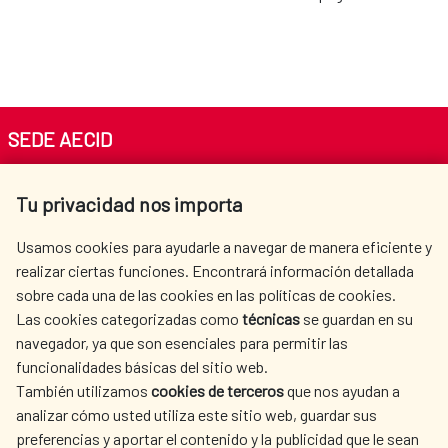
SEDE AECID
Av. Reyes Católicos 4 - 28040 Madrid
Tu privacidad nos importa
Tel. +34 900 20 30 54​​​​​​​
centro.informacion@aecid.es
Usamos cookies para ayudarle a navegar de manera eficiente y
realizar ciertas funciones. Encontrará información detallada
sobre cada una de las cookies en las políticas de cookies.
AECID
WHERE DO WE COOPERATE?
Las cookies categorizadas como
técnicas
se guardan en su
SPANISH HUMANITARIAN
PRESS ROOM
navegador, ya que son esenciales para permitir las
ACTION
funcionalidades básicas del sitio web.
CULTURE AND SCIENCE
LIBRARY
También utilizamos
cookies de terceros
que nos ayudan a
analizar cómo usted utiliza este sitio web, guardar sus
preferencias y aportar el contenido y la publicidad que le sean