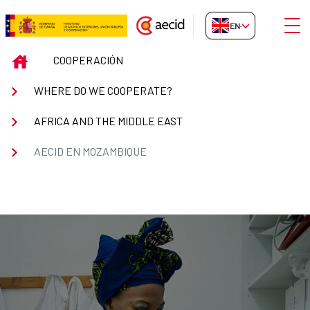
Skip to Main Content
Open
EN-GB
AECID en Mozambique
INICIO
COOPERACIÓN
WHERE DO WE COOPERATE?
AFRICA AND THE MIDDLE EAST
AECID EN MOZAMBIQUE