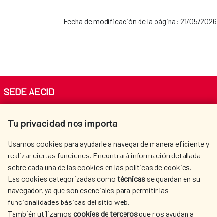
Cooperación con la CEDEAO
Fecha de modificación de la página: 21/05/2026
AECID en Perú
Población Saharaui
AECID en República
Dominicana
SEDE AECID
Av. Reyes Católicos 4 - 28040 Madrid
AECID en Uruguay
Tu privacidad nos importa
Tel. +34 900 20 30 54​​​​​​​
centro.informacion@aecid.es
Usamos cookies para ayudarle a navegar de manera eficiente y
AECID en Venezuela
realizar ciertas funciones. Encontrará información detallada
sobre cada una de las cookies en las políticas de cookies.
AECID
WHERE DO WE COOPERATE?
Las cookies categorizadas como
técnicas
se guardan en su
SPANISH HUMANITARIAN
PRESS ROOM
navegador, ya que son esenciales para permitir las
ACTION
funcionalidades básicas del sitio web.
CULTURE AND SCIENCE
LIBRARY
También utilizamos
cookies de terceros
que nos ayudan a