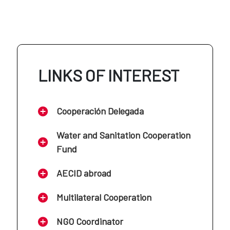
AECID en Colombia
AECID en Jordania
AECID en Costa Rica
LINKS OF INTEREST
AECID en Líbano
AECID en Cuba
Cooperación Delegada
AECID en Mali
AECID en Ecuador
Water and Sanitation Cooperation
Fund
AECID en Marruecos
AECID en El Salvador
AECID abroad
AECID en Mauritania
Multilateral Cooperation
AECID en Guatemala
NGO Coordinator