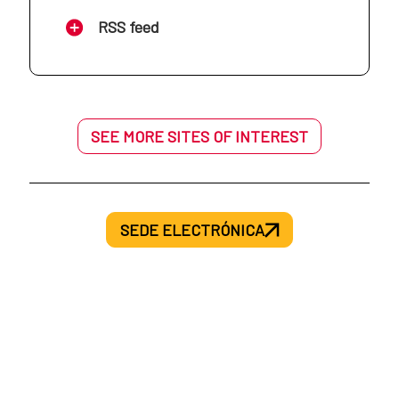
AECID en Mozambique
RSS feed
AECID en Haití
AECID en Níger
AECID en Honduras
SEE MORE SITES OF INTEREST
AECID en Palestina
AECID en México
AECID en Senegal
SEDE ELECTRÓNICA
AECID en Nicaragua
AECID en Siria
AECID en Panamá
AECID en Túnez
AECID en Paraguay