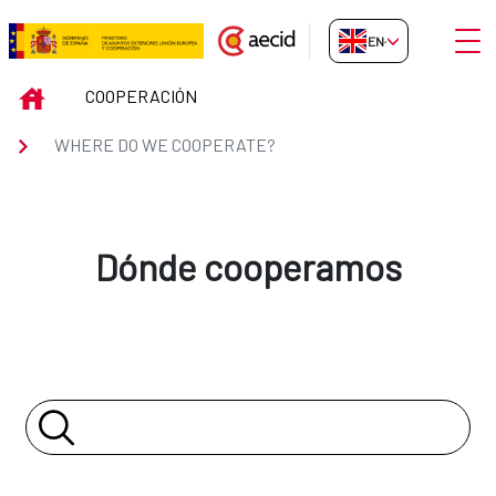
Skip to Main Content
Open
EN-GB
WHERE DO WE COOPERATE?
INICIO
COOPERACIÓN
WHERE DO WE COOPERATE?
Dónde cooperamos