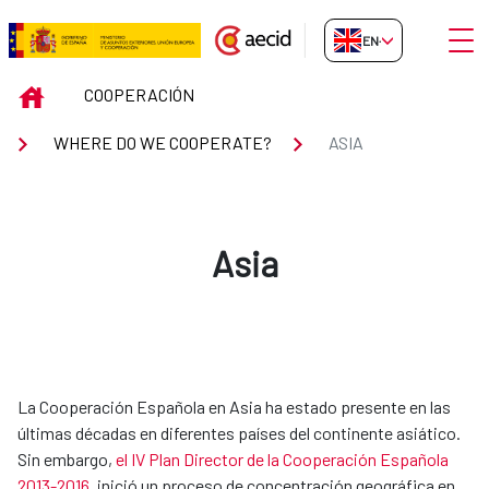
Skip to Main Content
Open
EN-GB
ASIA
INICIO
COOPERACIÓN
WHERE DO WE COOPERATE?
ASIA
Asia
​​​​​​La Cooperación Española en Asia ha estado presente en las
últimas décadas en diferentes países del continente asiático.
Sin embargo,
el IV Plan Director de la Cooperación Española
2013-2016
, inició un proceso de concentración geográfica en