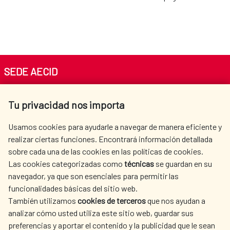
SEDE AECID
Av. Reyes Católicos 4 - 28040 Madrid
Tu privacidad nos importa
Tel. +34 900 20 30 54​​​​​​​
centro.informacion@aecid.es
Usamos cookies para ayudarle a navegar de manera eficiente y
realizar ciertas funciones. Encontrará información detallada
sobre cada una de las cookies en las políticas de cookies.
AECID
WHERE DO WE COOPERATE?
Las cookies categorizadas como
técnicas
se guardan en su
SPANISH HUMANITARIAN
PRESS ROOM
navegador, ya que son esenciales para permitir las
ACTION
funcionalidades básicas del sitio web.
CULTURE AND SCIENCE
LIBRARY
También utilizamos
cookies de terceros
que nos ayudan a
analizar cómo usted utiliza este sitio web, guardar sus
preferencias y aportar el contenido y la publicidad que le sean