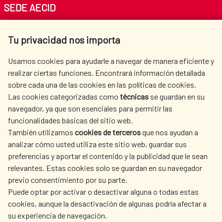
SEDE AECID
Av. Reyes Católicos 4 - 28040 Madrid
Tu privacidad nos importa
Tel. +34 900 20 30 54​​​​​​​
centro.informacion@aecid.es
Usamos cookies para ayudarle a navegar de manera eficiente y
realizar ciertas funciones. Encontrará información detallada
sobre cada una de las cookies en las políticas de cookies.
AECID
WHERE DO WE COOPERATE?
Las cookies categorizadas como
técnicas
se guardan en su
SPANISH HUMANITARIAN
PRESS ROOM
navegador, ya que son esenciales para permitir las
ACTION
funcionalidades básicas del sitio web.
CULTURE AND SCIENCE
LIBRARY
También utilizamos
cookies de terceros
que nos ayudan a
analizar cómo usted utiliza este sitio web, guardar sus
preferencias y aportar el contenido y la publicidad que le sean
relevantes. Estas cookies solo se guardan en su navegador
previo consentimiento por su parte.
Puede optar por activar o desactivar alguna o todas estas
OUR SOCIAL MEDIA
cookies, aunque la desactivación de algunas podría afectar a
su experiencia de navegación.