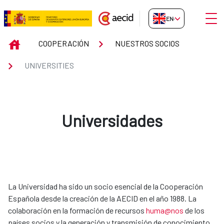
Skip to Main Content
Open
EN-GB
UNIVERSITIES
INICIO
COOPERACIÓN
NUESTROS SOCIOS
UNIVERSITIES
Universidades
La Universidad ha sido un socio esencial de la Cooperación
Española desde la creación de la AECID en el año 1988. La
colaboración en la formación de recursos
huma@nos
de los
países socios y la generación y transmisión de conocimiento,