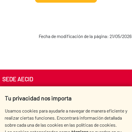
Fecha de modificación de la página: 21/05/2026
SEDE AECID
Av. Reyes Católicos 4 - 28040 Madrid
Tu privacidad nos importa
Tel. +34 900 20 30 54​​​​​​​
centro.informacion@aecid.es
Usamos cookies para ayudarle a navegar de manera eficiente y
realizar ciertas funciones. Encontrará información detallada
sobre cada una de las cookies en las políticas de cookies.
AECID
WHERE DO WE COOPERATE?
Las cookies categorizadas como
técnicas
se guardan en su