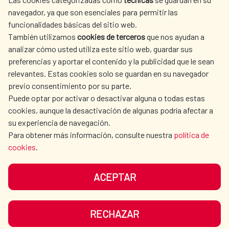
SPANISH HUMANITARIAN
PRESS ROOM
navegador, ya que son esenciales para permitir las
ACTION
funcionalidades básicas del sitio web.
CULTURE AND SCIENCE
LIBRARY
También utilizamos
cookies de terceros
que nos ayudan a
analizar cómo usted utiliza este sitio web, guardar sus
preferencias y aportar el contenido y la publicidad que le sean
relevantes. Estas cookies solo se guardan en su navegador
previo consentimiento por su parte.
Puede optar por activar o desactivar alguna o todas estas
OUR SOCIAL MEDIA
cookies, aunque la desactivación de algunas podría afectar a
su experiencia de navegación.
Para obtener más información, consulte nuestra
política de
cookies
.
ACEPTAR
TERMS OF USE
DATA PROTECTION
COOKIE POLICY
BROWSING GUIDE
RECHAZAR
ACCESSIBILITY
SITEMAP