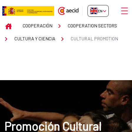
Skip to Main Content
Open
EN-GB
CULTURAL PROMOTION
INICIO
COOPERACIÓN
COOPERATION SECTORS
CULTURA Y CIENCIA
CULTURAL PROMOTION
Promoción Cultural