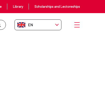
ce
Library
Scholarships and Lectoreships
EN-GB
Open menu