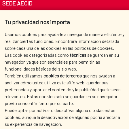
SEDE AECID
Av. Reyes Católicos 4 - 28040 Madrid
Tu privacidad nos importa
Tel. +34 900 20 30 54​​​​​​​
centro.informacion@aecid.es
Usamos cookies para ayudarle a navegar de manera eficiente y
realizar ciertas funciones. Encontrará información detallada
sobre cada una de las cookies en las políticas de cookies.
AECID
WHERE DO WE COOPERATE?
Las cookies categorizadas como
técnicas
se guardan en su
SPANISH HUMANITARIAN
PRESS ROOM
navegador, ya que son esenciales para permitir las
ACTION
funcionalidades básicas del sitio web.
CULTURE AND SCIENCE
LIBRARY
También utilizamos
cookies de terceros
que nos ayudan a
analizar cómo usted utiliza este sitio web, guardar sus
preferencias y aportar el contenido y la publicidad que le sean
relevantes. Estas cookies solo se guardan en su navegador
previo consentimiento por su parte.
Puede optar por activar o desactivar alguna o todas estas
OUR SOCIAL MEDIA
cookies, aunque la desactivación de algunas podría afectar a
su experiencia de navegación.