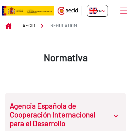
Skip to Main Content
Open
EN-GB
Regulation
INICIO
AECID
REGULATION
Normativa
Agencia Española de
Cooperación Internacional
abrir.des
para el Desarrollo