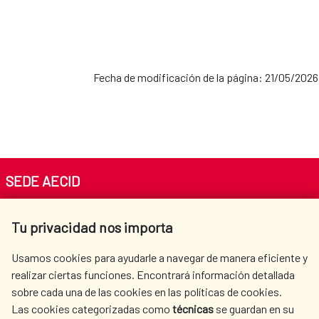
Fecha de modificación de la página: 21/05/2026
SEDE AECID
Av. Reyes Católicos 4 - 28040 Madrid
Tu privacidad nos importa
Tel. +34 900 20 30 54​​​​​​​
centro.informacion@aecid.es
Usamos cookies para ayudarle a navegar de manera eficiente y
realizar ciertas funciones. Encontrará información detallada
sobre cada una de las cookies en las políticas de cookies.
AECID
WHERE DO WE COOPERATE?
Las cookies categorizadas como
técnicas
se guardan en su
SPANISH HUMANITARIAN
PRESS ROOM