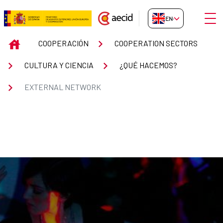
Skip to Main Content
Open
EN-GB
EXTERNAL NETWORK
INICIO
COOPERACIÓN
COOPERATION SECTORS
CULTURA Y CIENCIA
¿QUÉ HACEMOS?
EXTERNAL NETWORK