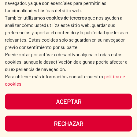
navegador, ya que son esenciales para permitir las
ACTION
funcionalidades básicas del sitio web.
CULTURE AND SCIENCE
LIBRARY
También utilizamos
cookies de terceros
que nos ayudan a
analizar cómo usted utiliza este sitio web, guardar sus
preferencias y aportar el contenido y la publicidad que le sean
relevantes. Estas cookies solo se guardan en su navegador
previo consentimiento por su parte.
Puede optar por activar o desactivar alguna o todas estas
OUR SOCIAL MEDIA
cookies, aunque la desactivación de algunas podría afectar a
su experiencia de navegación.
Para obtener más información, consulte nuestra
política de
cookies
.
ACEPTAR
TERMS OF USE
DATA PROTECTION
COOKIE POLICY
BROWSING GUIDE
RECHAZAR
ACCESSIBILITY
SITEMAP