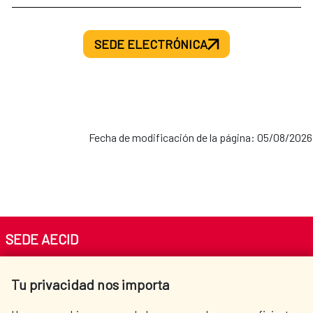
SEDE ELECTRÓNICA
Fecha de modificación de la página: 05/08/2026
SEDE AECID
Av. Reyes Católicos 4 - 28040 Madrid
Tu privacidad nos importa
Tel. +34 900 20 30 54​​​​​​​
centro.informacion@aecid.es