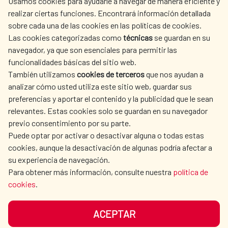
Usamos cookies para ayudarle a navegar de manera eficiente y
realizar ciertas funciones. Encontrará información detallada
sobre cada una de las cookies en las políticas de cookies.
AECID
WHERE DO WE COOPERATE?
Las cookies categorizadas como
técnicas
se guardan en su
SPANISH HUMANITARIAN
PRESS ROOM
navegador, ya que son esenciales para permitir las
ACTION
funcionalidades básicas del sitio web.
CULTURE AND SCIENCE
LIBRARY
También utilizamos
cookies de terceros
que nos ayudan a
analizar cómo usted utiliza este sitio web, guardar sus
preferencias y aportar el contenido y la publicidad que le sean
relevantes. Estas cookies solo se guardan en su navegador
previo consentimiento por su parte.
Puede optar por activar o desactivar alguna o todas estas
OUR SOCIAL MEDIA
cookies, aunque la desactivación de algunas podría afectar a
su experiencia de navegación.
Para obtener más información, consulte nuestra
política de
cookies
.
ACEPTAR
TERMS OF USE
DATA PROTECTION