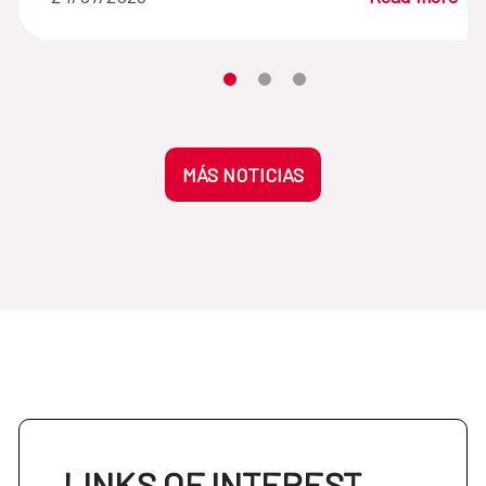
Moves the carousel to its element n
Moves the carousel to its elem
Moves the carousel to its 
MÁS NOTICIAS
LINKS OF INTEREST