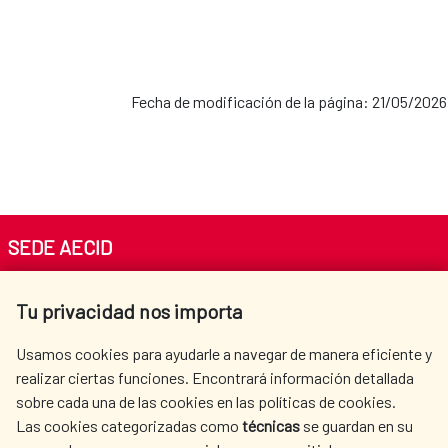
Fecha de modificación de la página: 21/05/2026
SEDE AECID
Av. Reyes Católicos 4 - 28040 Madrid
Tu privacidad nos importa
Tel. +34 900 20 30 54​​​​​​​
centro.informacion@aecid.es
Usamos cookies para ayudarle a navegar de manera eficiente y
realizar ciertas funciones. Encontrará información detallada
sobre cada una de las cookies en las políticas de cookies.
AECID
WHERE DO WE COOPERATE?
Las cookies categorizadas como
técnicas
se guardan en su
SPANISH HUMANITARIAN
PRESS ROOM