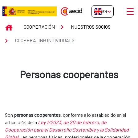
Skip to Main Content
Open
EN-GB
COOPERATING INDIVIDUALS
INICIO
COOPERACIÓN
NUESTROS SOCIOS
COOPERATING INDIVIDUALS
Personas cooperantes
Son
personas cooperantes
, conforme a lo establecido en el
artículo 44 de la
Ley 1/2023, de 20 de febrero, de
Cooperación para el Desarrollo Sostenible y la Solidaridad
Global
, las personas físicas, profesionales de la cooperación,