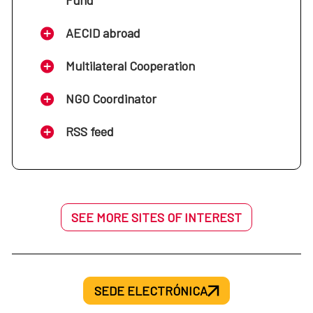
Fund
se desarrolla el Real Decreto 519/2006, de 28 de
abril, por el que se establece el Estatuto de los
AECID abroad
Cooperantes.
Multilateral Cooperation
Resolución de 13 de julio de 2021, de la Dirección
de la Agencia Española de Cooperación
NGO Coordinator
Internacional para el Desarrollo, por la que se
regula el procedimiento a seguir cuando existan
RSS feed
impagos del seguro del cooperante.
SEE MORE SITES OF INTEREST
SEDE ELECTRÓNICA