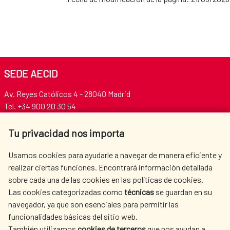
SEDE AECID
Av. Reyes Católicos 4 - 28040 Madrid
Tel. +34 900 20 30 54​​​​​​​
centro.informacion@aecid.es
Tu privacidad nos importa
AECID
WHERE DO WE COOPERATE?
Usamos cookies para ayudarle a navegar de manera eficiente y
realizar ciertas funciones. Encontrará información detallada
SPANISH HUMANITARIAN
PRESS ROOM
sobre cada una de las cookies en las políticas de cookies.
ACTION
Las cookies categorizadas como
técnicas
se guardan en su
CULTURE AND SCIENCE
LIBRARY
navegador, ya que son esenciales para permitir las
funcionalidades básicas del sitio web.
También utilizamos
cookies de terceros
que nos ayudan a