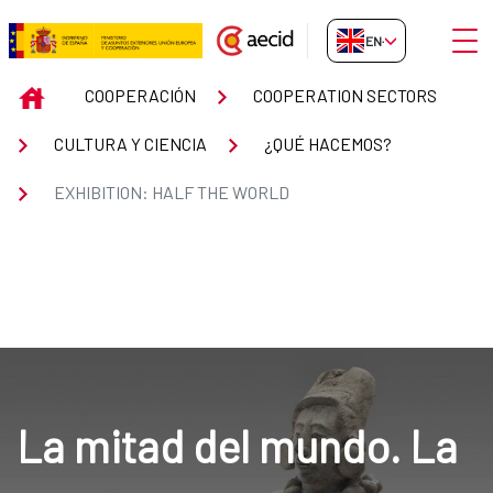
Skip to Main Content
Open
EN-GB
EXHIBITION: HALF THE WORLD
INICIO
COOPERACIÓN
COOPERATION SECTORS
CULTURA Y CIENCIA
¿QUÉ HACEMOS?
EXHIBITION: HALF THE WORLD
La mitad del mundo. La