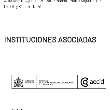
C. de Alberto Aguilera, 20, 28015 Madrid – Metro Argüelles (L3,
L4, L6) y Bilbao (L1, L4)
INSTITUCIONES ASOCIADAS
AECID