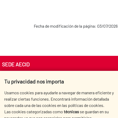
Fecha de modificación de la página: 03/07/2026
SEDE AECID
Av. Reyes Católicos 4 - 28040 Madrid
Tu privacidad nos importa
Tel. +34 900 20 30 54​​​​​​​
centro.informacion@aecid.es
Usamos cookies para ayudarle a navegar de manera eficiente y
realizar ciertas funciones. Encontrará información detallada
sobre cada una de las cookies en las políticas de cookies.
AECID
WHERE DO WE COOPERATE?
Las cookies categorizadas como
técnicas
se guardan en su
SPANISH HUMANITARIAN
PRESS ROOM
navegador, ya que son esenciales para permitir las