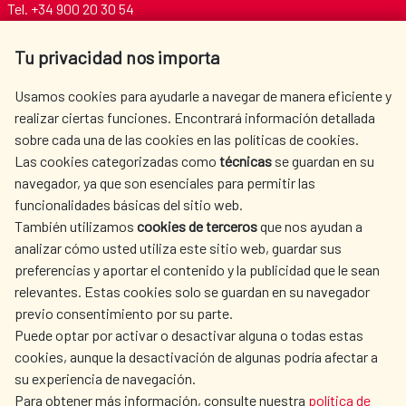
Tel. +34 900 20 30 54​​​​​​​
centro.informacion@aecid.es
Tu privacidad nos importa
AECID
WHERE DO WE COOPERATE?
Usamos cookies para ayudarle a navegar de manera eficiente y
realizar ciertas funciones. Encontrará información detallada
SPANISH HUMANITARIAN
PRESS ROOM
sobre cada una de las cookies en las políticas de cookies.
ACTION
Las cookies categorizadas como
técnicas
se guardan en su
CULTURE AND SCIENCE
LIBRARY
navegador, ya que son esenciales para permitir las
funcionalidades básicas del sitio web.
También utilizamos
cookies de terceros
que nos ayudan a
analizar cómo usted utiliza este sitio web, guardar sus
preferencias y aportar el contenido y la publicidad que le sean
relevantes. Estas cookies solo se guardan en su navegador
OUR SOCIAL MEDIA
previo consentimiento por su parte.
Puede optar por activar o desactivar alguna o todas estas
cookies, aunque la desactivación de algunas podría afectar a
su experiencia de navegación.
Para obtener más información, consulte nuestra
política de