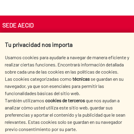
SEDE AECID
Av. Reyes Católicos 4 - 28040 Madrid
Tu privacidad nos importa
Tel. +34 900 20 30 54​​​​​​​
centro.informacion@aecid.es
Usamos cookies para ayudarle a navegar de manera eficiente y
realizar ciertas funciones. Encontrará información detallada
sobre cada una de las cookies en las políticas de cookies.
AECID
WHERE DO WE COOPERATE?
Las cookies categorizadas como
técnicas
se guardan en su
SPANISH HUMANITARIAN
PRESS ROOM
navegador, ya que son esenciales para permitir las
ACTION
funcionalidades básicas del sitio web.
CULTURE AND SCIENCE
LIBRARY
También utilizamos
cookies de terceros
que nos ayudan a
analizar cómo usted utiliza este sitio web, guardar sus
preferencias y aportar el contenido y la publicidad que le sean
relevantes. Estas cookies solo se guardan en su navegador
previo consentimiento por su parte.