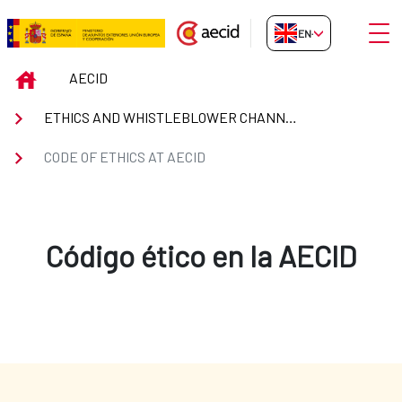
Skip to Main Content
Open
EN-GB
Code of Ethics at Aecid
INICIO
AECID
ETHICS AND WHISTLEBLOWER CHANNEL
CODE OF ETHICS AT AECID
Código ético en la AECID