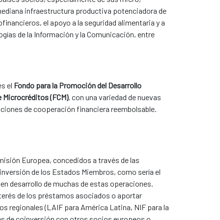
mediana infraestructura productiva potenciadora de
financieros, el apoyo a la seguridad alimentaria y a
ogías de la Información y la Comunicación, entre
es el
Fondo para la Promoción del Desarrollo
e Microcréditos (FCM)
, con una variedad de nuevas
aciones de cooperación financiera reembolsable.
misión Europea, concedidos a través de las
 inversión de los Estados Miembros, como sería el
uen desarrollo de muchas de estas operaciones.
nterés de los préstamos asociados o aportar
os regionales (LAIF para América Latina, NIF para la
ones de coinversión con otros socios europeos o