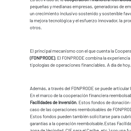
pequeñas y medianas empresas, generadoras de emple
un crecimiento inclusivo sostenido y sostenible favor
la mejora tecnológica y el esfuerzo innovador, la pr
otros.
El principal mecanismo con el que cuenta la Cooper
(FONPRODE)
. El FONPRODE combina la experiencia 
tipologías de operaciones financiables. A día de h
Además, a través del FONPRODE se puede articular 
En el marco de la cooperación financiera reembolsab
Facilidades de Inversión
. Estos fondos de donación 
caso de las operaciones reembolsables de FONPRODE.
Estos fondos pueden también solicitarse para cubrir
garantías a la operación reembolsable.Estas Facilid
zona de Vecindad, CIF para el Caribe, etc.) son una