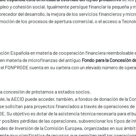
o y cohesión social. Igualmente persigue financiar la pequeña y 
ecedor del desarrollo, la mejora de los servicios financieros y micro
omoción de los procesos de apertura comercial, o el acceso a Tecnol
ación Española en materia de cooperación financiera reembolsable 
en materia de microfinanzas del antiguo
Fondo para la Concesión d
oy, el FONPRODE cuenta en su cartera con un elevado número de oper
la concesión de préstamos a estados socios.
le, la AECID puede acceder, también, a fondos de donación de la Co
se solicitan para proyectos financiados a través de operaciones de
 Su objetivo es dotar de la asistencia técnica necesaria para el b
 posibles pérdidas de las operaciones, subvencionar los tipos de i
ades de Inversión de la Comisión Europea, organizadas en sus ámbit
 fuente muy significativa de recursos que permiten realizar operaci