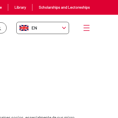
ce
Library
Scholarships and Lectoreships
EN-GB
Open menu
países socios, especialmente de sus micro,