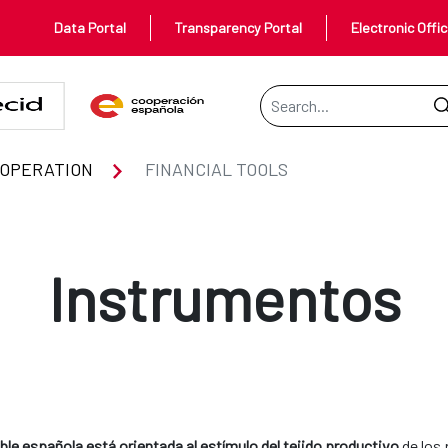
Data Portal
Transparency Portal
Electronic Offi
Search Bar
OOPERATION
FINANCIAL TOOLS
Instrumentos
le española está orientada al estímulo del tejido productivo
de los 