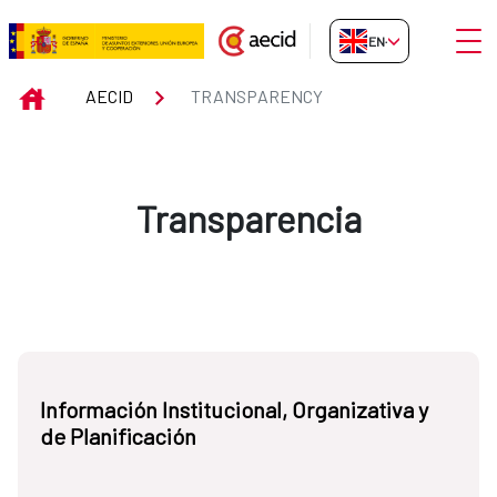
Skip to Main Content
Open
EN-GB
Transparency
INICIO
AECID
TRANSPARENCY
Transparencia
Información Institucional, Organizativa y
de Planificación