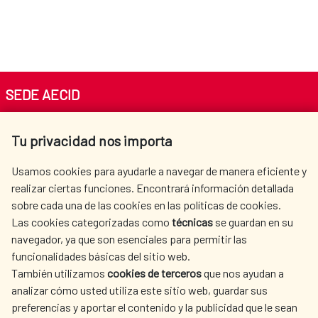
SEDE AECID
Av. Reyes Católicos 4 - 28040 Madrid
Tu privacidad nos importa
Tel. +34 900 20 30 54​​​​​​​
centro.informacion@aecid.es
Usamos cookies para ayudarle a navegar de manera eficiente y
realizar ciertas funciones. Encontrará información detallada
sobre cada una de las cookies en las políticas de cookies.
AECID
WHERE DO WE COOPERATE?
Las cookies categorizadas como
técnicas
se guardan en su
SPANISH HUMANITARIAN
PRESS ROOM
navegador, ya que son esenciales para permitir las
ACTION
funcionalidades básicas del sitio web.
CULTURE AND SCIENCE
LIBRARY
También utilizamos
cookies de terceros
que nos ayudan a
analizar cómo usted utiliza este sitio web, guardar sus
preferencias y aportar el contenido y la publicidad que le sean