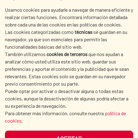
centro.informacion@aecid.es
Usamos cookies para ayudarle a navegar de manera eficiente y
realizar ciertas funciones. Encontrará información detallada
sobre cada una de las cookies en las políticas de cookies.
AECID
WHERE DO WE COOPERATE?
Las cookies categorizadas como
técnicas
se guardan en su
SPANISH HUMANITARIAN
PRESS ROOM
navegador, ya que son esenciales para permitir las
ACTION
funcionalidades básicas del sitio web.
CULTURE AND SCIENCE
LIBRARY
También utilizamos
cookies de terceros
que nos ayudan a
analizar cómo usted utiliza este sitio web, guardar sus
preferencias y aportar el contenido y la publicidad que le sean
relevantes. Estas cookies solo se guardan en su navegador
previo consentimiento por su parte.
Puede optar por activar o desactivar alguna o todas estas
OUR SOCIAL MEDIA
cookies, aunque la desactivación de algunas podría afectar a
su experiencia de navegación.
Para obtener más información, consulte nuestra
política de
cookies
.