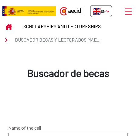
Skip to Main Content
Open
EN-GB
Buscador Becas y Lectorados 
INICIO
SCHOLARSHIPS AND LECTURESHIPS
BUSCADOR BECAS Y LECTORADOS MAEC-AECID
Buscador de becas
Name of the call