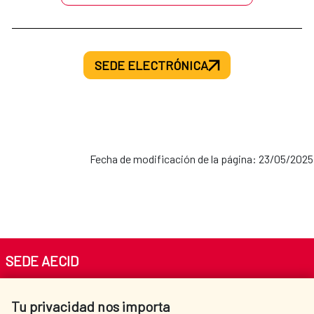
SEDE ELECTRÓNICA
Fecha de modificación de la página: 23/05/2025
SEDE AECID
Av. Reyes Católicos 4 - 28040 Madrid
Tu privacidad nos importa
Tel. +34 900 20 30 54​​​​​​​