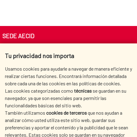
SEDE AECID
Av. Reyes Católicos 4 - 28040 Madrid
Tu privacidad nos importa
Tel. +34 900 20 30 54​​​​​​​
centro.informacion@aecid.es
Usamos cookies para ayudarle a navegar de manera eficiente y
realizar ciertas funciones. Encontrará información detallada
sobre cada una de las cookies en las políticas de cookies.
AECID
WHERE DO WE COOPERATE?
Las cookies categorizadas como
técnicas
se guardan en su
SPANISH HUMANITARIAN
PRESS ROOM
navegador, ya que son esenciales para permitir las
ACTION
funcionalidades básicas del sitio web.
CULTURE AND SCIENCE
LIBRARY
También utilizamos
cookies de terceros
que nos ayudan a
analizar cómo usted utiliza este sitio web, guardar sus
preferencias y aportar el contenido y la publicidad que le sean
relevantes. Estas cookies solo se guardan en su navegador