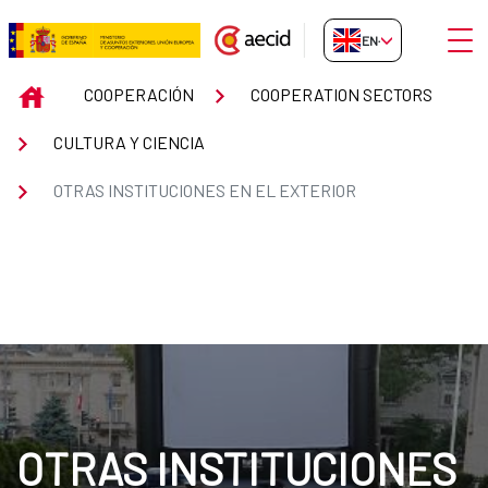
Skip to Main Content
Open
EN-GB
Otras instituciones en el exterio
INICIO
COOPERACIÓN
COOPERATION SECTORS
CULTURA Y CIENCIA
OTRAS INSTITUCIONES EN EL EXTERIOR
OTRAS INSTITUCIONES