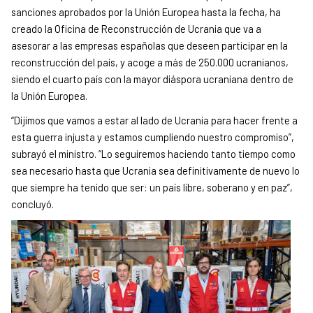
sanciones aprobados por la Unión Europea hasta la fecha, ha
creado la Oficina de Reconstrucción de Ucrania que va a
asesorar a las empresas españolas que deseen participar en la
reconstrucción del país,
y acoge a m
á
s de 250.000 ucranianos,
siendo el cuarto pa
í
s con la mayor di
á
spora ucraniana dentro de
la Uni
ó
n Europea.
“Dijimos que vamos a estar al lado de Ucrania para hacer frente a
esta guerra injusta y estamos cumpliendo nuestro compromiso”,
subrayó el ministro. “Lo seguiremos haciendo tanto tiempo como
sea necesario hasta que Ucrania sea definitivamente de nuevo lo
que siempre ha tenido que ser: un país libre, soberano y en paz”,
concluyó.