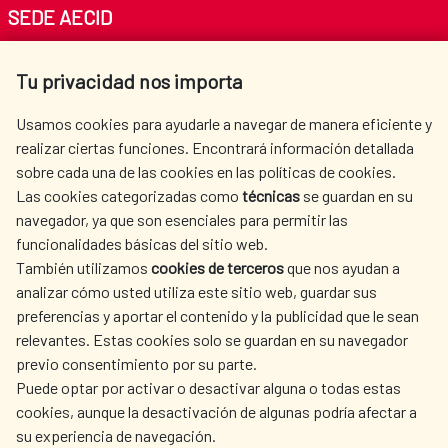
SEDE AECID
Av. Reyes Católicos 4 - 28040 Madrid
Tu privacidad nos importa
Tel. +34 900 20 30 54​​​​​​​
centro.informacion@aecid.es
Usamos cookies para ayudarle a navegar de manera eficiente y
realizar ciertas funciones. Encontrará información detallada
sobre cada una de las cookies en las políticas de cookies.
AECID
WHERE DO WE COOPERATE?
Las cookies categorizadas como
técnicas
se guardan en su
SPANISH HUMANITARIAN
PRESS ROOM
navegador, ya que son esenciales para permitir las
ACTION
funcionalidades básicas del sitio web.
CULTURE AND SCIENCE
LIBRARY
También utilizamos
cookies de terceros
que nos ayudan a
analizar cómo usted utiliza este sitio web, guardar sus
preferencias y aportar el contenido y la publicidad que le sean
relevantes. Estas cookies solo se guardan en su navegador
previo consentimiento por su parte.
Puede optar por activar o desactivar alguna o todas estas
OUR SOCIAL MEDIA
cookies, aunque la desactivación de algunas podría afectar a
su experiencia de navegación.