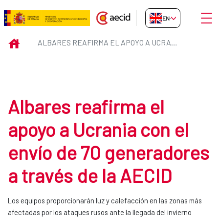
Skip to Main Content
Open
EN-GB
Albares reafirma el apoyo a Ucra
INICIO
ALBARES REAFIRMA EL APOYO A UCRANIA CON EL ENVÍO DE 70 GENERADORES A TRAVÉS DE LA AECID
Albares reafirma el
apoyo a Ucrania con el
envío de 70 generadores
a través de la AECID
Los equipos proporcionarán luz y calefacción en las zonas más
afectadas por los ataques rusos ante la llegada del invierno