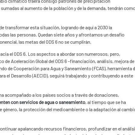
bio climático traerá consigo patrones de precipitación
ue, sumadas al aumento de la población y de la demanda, tendrán com
de transformar esta situación, logrando de aquí a 2030 la
todas las personas. Quedan siete años y afrontamos un desafío
nencial, las metas del ODS 6 no se cumplirán.
acia el ODS 6. Los aspectos a abordar son numerosos, pero,
co de Aceleración Global del ODS 6 –financiación, análisis, mejora de
ondo de Cooperación para Agua y Saneamiento (FCAS), herramienta 
ra el Desarrollo (AECID), seguirá trabajando y contribuyendo a este
 ha acompañado a los países socios a través de donaciones,
enten con servicios de agua o saneamiento
, al tiempo que se ha
d de género, la protección del medioambiente o la adaptación al cambi
ntinuar apalancando recursos financieros, profundizar en el anális