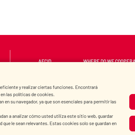
AECID
WHERE DO WE COOPER
PRESS ROOM
CULTURE AND SCIEN
iciente y realizar ciertas funciones. Encontrará
en las políticas de cookies.
an en su navegador, ya que son esenciales para permitir las
O
dan a analizar cómo usted utiliza este sitio web, guardar
dad que le sean relevantes. Estas cookies solo se guardan en