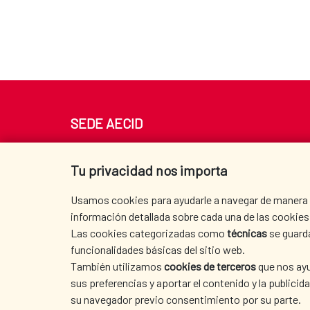
SEDE AECID
Av. Reyes Católicos 4 - 28040 Madrid
Tel. +34 900 20 30 54​​​​​​​
Tu privacidad nos importa
centro.informacion@aecid.es
Usamos cookies para ayudarle a navegar de manera ef
información detallada sobre cada una de las cookies 
Las cookies categorizadas como
técnicas
se guard
funcionalidades básicas del sitio web.
También utilizamos
cookies de terceros
que nos ayu
sus preferencias y aportar el contenido y la publici
su navegador previo consentimiento por su parte.