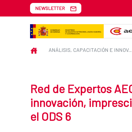
Skip to Main Content
NEWSLETTER
Análisis, capacitación e innovac
INICIO
ANÁLISIS, CAPACITACIÓN E INNOVACIÓN, IMPRESCINDIBLES PARA AVANZA
Red de Expertos AECI
innovación, impresci
el ODS 6