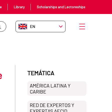
ce
Library
Scholarships and Lectoreships
EN-GB
Open menu
 hacia el ODS 6
e
TEMÁTICA
AMÉRICA LATINA Y
CARIBE
RED DE EXPERTOS Y
EXPERTAS AECID