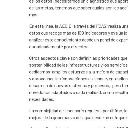
de los datos: necesitamos un diagnóstico que apor
de las metas, tenemos que saber cuáles son las acci
más.
En esta línea, la AECID, a través del FCAS, realiza 
datos que recoge más de 100 indicadores y evalúa l
analizar este conocimiento desde un panel de expe
coordinadamente por el sector.
Otros aspectos clave son definir las prioridades que
sostenibilidad de las infraestructuras y los servicios
dedicamos amplios esfuerzos a la mejora de capacid
y aprovechar las innovaciones al alcance, entendien
desarrollo de nuevos sistemas y procesos, pero ta
novedosos adaptados a cada realidad, como resulta
necesidades.
La complejidad del escenario requiere, por último, l
mejora de la gobernanza del agua desde un enfoque d