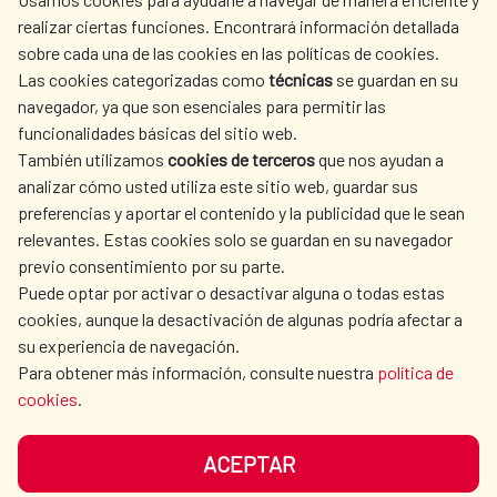
realizar ciertas funciones. Encontrará información detallada
sobre cada una de las cookies en las políticas de cookies.
AECID
WHERE DO WE COOPERATE?
Las cookies categorizadas como
técnicas
se guardan en su
SPANISH HUMANITARIAN
PRESS ROOM
navegador, ya que son esenciales para permitir las
ACTION
funcionalidades básicas del sitio web.
También utilizamos
cookies de terceros
que nos ayudan a
CULTURE AND SCIENCE
LIBRARY
analizar cómo usted utiliza este sitio web, guardar sus
preferencias y aportar el contenido y la publicidad que le sean
relevantes. Estas cookies solo se guardan en su navegador
previo consentimiento por su parte.
Puede optar por activar o desactivar alguna o todas estas
OUR SOCIAL MEDIA
cookies, aunque la desactivación de algunas podría afectar a
su experiencia de navegación.
Para obtener más información, consulte nuestra
política de
cookies
.
ACEPTAR
TERMS OF USE
DATA PROTECTION