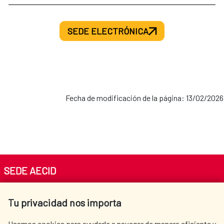
SEDE ELECTRÓNICA
Fecha de modificación de la página: 13/02/2026
SEDE AECID
Av. Reyes Católicos 4 - 28040 Madrid
Tu privacidad nos importa
Tel. +34 900 20 30 54​​​​​​​
centro.informacion@aecid.es
Usamos cookies para ayudarle a navegar de manera eficiente y