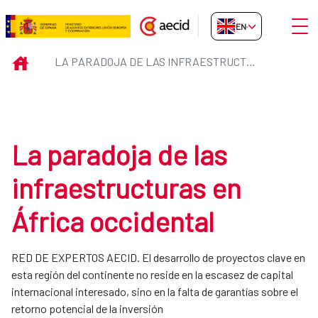
Skip to Main Content
Open
EN-GB
La paradoja de las infraestructu
INICIO
LA PARADOJA DE LAS INFRAESTRUCTURAS EN ÁFRICA OCCIDENTAL
La paradoja de las
infraestructuras en
África occidental
RED DE EXPERTOS AECID. El desarrollo de proyectos clave en
esta región del continente no reside en la escasez de capital
internacional interesado, sino en la falta de garantías sobre el
retorno potencial de la inversión