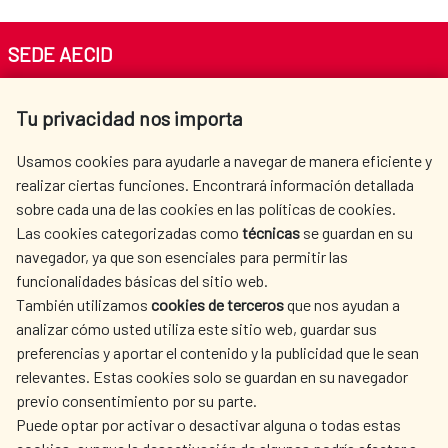
SEDE AECID
Av. Reyes Católicos 4 - 28040 Madrid
Tu privacidad nos importa
Tel. +34 900 20 30 54​​​​​​​
centro.informacion@aecid.es
Usamos cookies para ayudarle a navegar de manera eficiente y
realizar ciertas funciones. Encontrará información detallada
sobre cada una de las cookies en las políticas de cookies.
AECID
WHERE DO WE COOPERATE?
Las cookies categorizadas como
técnicas
se guardan en su
SPANISH HUMANITARIAN
PRESS ROOM
navegador, ya que son esenciales para permitir las
ACTION
funcionalidades básicas del sitio web.
CULTURE AND SCIENCE
LIBRARY
También utilizamos
cookies de terceros
que nos ayudan a
analizar cómo usted utiliza este sitio web, guardar sus
preferencias y aportar el contenido y la publicidad que le sean
relevantes. Estas cookies solo se guardan en su navegador
previo consentimiento por su parte.
Puede optar por activar o desactivar alguna o todas estas
OUR SOCIAL MEDIA