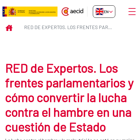
Skip to Main Content
Open
EN-GB
RED de Expertos. Los frentes pa
INICIO
RED DE EXPERTOS. LOS FRENTES PARLAMENTARIOS Y CÓMO CONVERTIR LA LUCHA CONTRA EL HAMBRE EN UNA CUESTIÓN DE ESTADO
RED de Expertos. Los
frentes parlamentarios y
cómo convertir la lucha
contra el hambre en una
cuestión de Estado