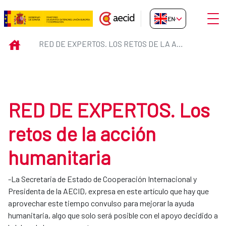
Skip to Main Content
Open
EN-GB
RED DE EXPERTOS. Los retos de 
INICIO
RED DE EXPERTOS. LOS RETOS DE LA ACCIÓN HUMANITARIA
RED DE EXPERTOS. Los
retos de la acción
humanitaria
-La Secretaria de Estado de Cooperación Internacional y
Presidenta de la AECID, expresa en este artículo que hay que
aprovechar este tiempo convulso para mejorar la ayuda
humanitaria, algo que solo será posible con el apoyo decidido a