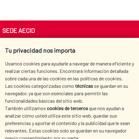
SEDE AECID
Av. Reyes Católicos 4 - 28040 Madrid
Tu privacidad nos importa
Tel. +34 900 20 30 54​​​​​​​
centro.informacion@aecid.es
Usamos cookies para ayudarle a navegar de manera eficiente y
realizar ciertas funciones. Encontrará información detallada
sobre cada una de las cookies en las políticas de cookies.
AECID
WHERE DO WE COOPERATE?
Las cookies categorizadas como
técnicas
se guardan en su
SPANISH HUMANITARIAN
PRESS ROOM
navegador, ya que son esenciales para permitir las
ACTION
funcionalidades básicas del sitio web.
CULTURE AND SCIENCE
LIBRARY
También utilizamos
cookies de terceros
que nos ayudan a
analizar cómo usted utiliza este sitio web, guardar sus
preferencias y aportar el contenido y la publicidad que le sean
relevantes. Estas cookies solo se guardan en su navegador
previo consentimiento por su parte.