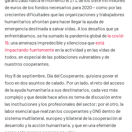
garantizado hasta el momento el 21% de los siete mil millones
de euros de los fondos necesarios para 2020— como por las
crecientes dificultades que las organizaciones y trabajadores
humanitarios afrontan para hacer llegar la ayuda de
emergencia destinada a salvar vidas. A los desafíos que ya
enfrentábamos, se ha sumado la pandemia global de
la covid-
19
, una amenaza impredecible y silenciosa que
está
impactando fuertemente
en la actividad y en las vidas de
todos, en especial de las poblaciones vulnerables y de
nuestros cooperantes.
Hoy 8 de septiembre, Día del Cooperante, quisiera poner el
foco en dos asuntos de calado. Por un lado, el reto del acceso
de la ayuda humanitaria a sus destinatarios, cada vez más
complejo y que desde hace años es tema de discusión entre
las instituciones y los profesionales del sector; por el otro, la
labor esencial que realizan los cooperantes y ONG dentro de
sistema multilateral, europeo y bilateral de la cooperación al
desarrollo y la acción humanitaria, y que en una efeméride