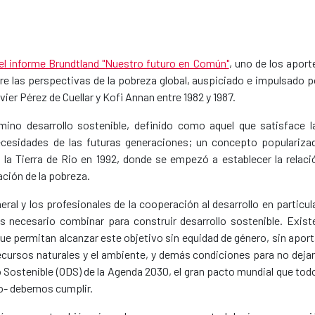
el informe Brundtland "
Nuestro futuro en Común"
, uno de los aport
re las perspectivas de la pobreza global, auspiciado e impulsado p
ier Pérez de Cuellar y Kofi Annan entre 1982 y 1987.
ino desarrollo sostenible, definido como aquel que satisface l
cesidades de las futuras generaciones; un concepto populariza
 la Tierra de Rio en 1992, donde se empezó a establecer la relaci
ación de la pobreza.
l y los profesionales de la cooperación al desarrollo en particula
necesario combinar para construir desarrollo sostenible. Exist
 que permitan alcanzar este objetivo sin equidad de género, sin aport
ecursos naturales y el ambiente, y demás condiciones para no dejar
lo Sostenible (ODS) de la Agenda 2030, el gran pacto mundial que tod
lo- debemos cumplir.