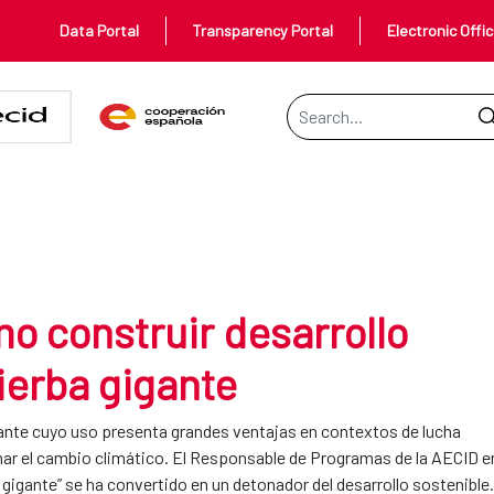
Data Portal
Transparency Portal
Electronic Offi
Search Bar
esarrollo sostenible con una hi
 construir desarrollo
ierba gigante
igante cuyo uso presenta grandes ventajas en contextos de lucha
nar el cambio climático. El Responsable de Programas de la AECID e
 gigante” se ha convertido en un detonador del desarrollo sostenible.