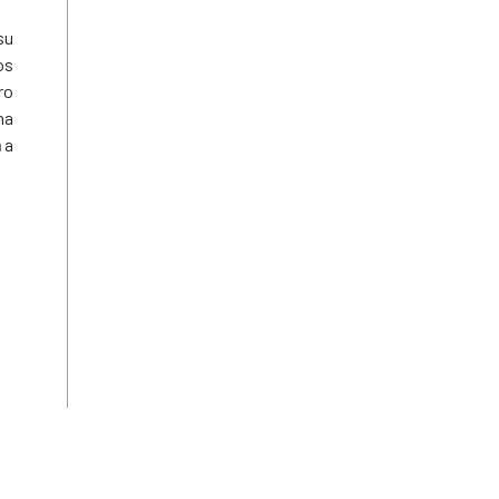
su
os
ro
ha
a
a