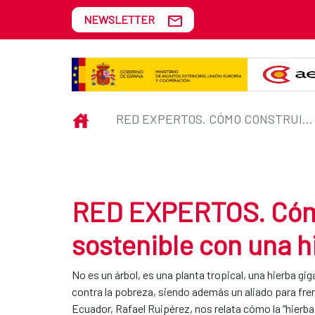
Skip to Main Content
NEWSLETTER
RED EXPERTOS. Cómo construir d
INICIO
RED EXPERTOS. CÓMO CONSTRUIR DESARROLLO SOSTENIBLE CON UNA HIERBA GIGANTE
RED EXPERTOS. Cómo
sostenible con una h
No es un árbol, es una planta tropical, una hierba g
contra la pobreza, siendo además un aliado para fre
Ecuador, Rafael Ruipérez, nos relata cómo la “hierba