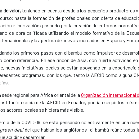
a de valor
, teniendo en cuenta desde a los pequeños productores y 
curso; hasta la formación de profesionales con oferta de educaci
tigación e innovación; pasando por la creación de entornos normativ
mano de obra calificada utilizando el modelo formativo de la Escue
os internacionales y la apertura de nuevos mercados en España y Europ
á dando los primeros pasos con el bambú como impulsor de desarrol
o como referencia. En ese rincón de Asia, con fuerte actividad en 
e, nuevas iniciativas locales se están apoyando en la experiencia 
nteresantes programas, con los que, tanto la AECID como alguna O
gias.
 sede regional para África oriental de la
Organización Internacional d
 institución socia de la AECID en Ecuador, podrían seguir los mism
 los actores locales se hiciera más visible.
emia de la COVID-19, se está pensando colectivamente en una nue
green deal
del que hablan los anglófonos- el bambú reúne todas l
e acudir y desarrollar.