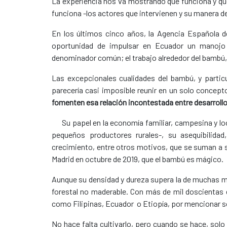
La experiencia nos va mostrando qué funciona y qu
funciona -los actores que intervienen y su manera d
En los últimos cinco años, la Agencia Española de
oportunidad de impulsar en Ecuador un manojo
denominador común; el trabajo alrededor del bambú,
Las excepcionales cualidades del bambú, y partic
parecería casi imposible reunir en un solo concept
fomenten esa relación incontestada entre
desarroll
Su papel en la economía familiar, campesina y l
pequeños productores rurales-, su asequibilidad,
crecimiento, entre otros motivos, que se suman a su
Madrid en octubre de 2019, que el bambú es mágico.
Aunque su densidad y dureza supera la de muchas ma
forestal no maderable. Con más de mil doscientas 
como Filipinas, Ecuador o Etiopía, por mencionar só
No hace falta cultivarlo, pero cuando se hace, solo