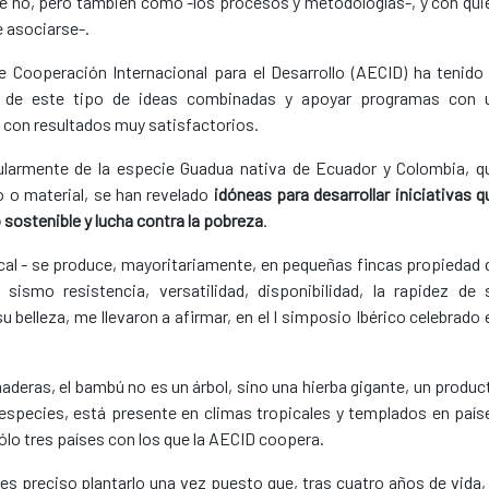
é no, pero también cómo -los procesos y metodologías-, y con qui
e asociarse-.
 Cooperación Internacional para el Desarrollo (AECID) ha tenido 
 de este tipo de ideas combinadas y apoyar programas con 
 con resultados muy satisfactorios.
ularmente de la especie Guadua nativa de Ecuador y Colombia, q
o o material, se han revelado
idóneas para desarrollar iniciativas q
o sostenible y lucha contra la pobreza
.
ocal - se produce, mayoritariamente, en pequeñas fincas propiedad 
 sismo resistencia, versatilidad, disponibilidad, la rapidez de 
 belleza, me llevaron a afirmar, en el I simposio Ibérico celebrado 
deras, el bambú no es un árbol, sino una hierba gigante, un produc
especies, está presente en climas tropicales y templados en país
lo tres países con los que la AECID coopera.
 es preciso plantarlo una vez puesto que, tras cuatro años de vida, 