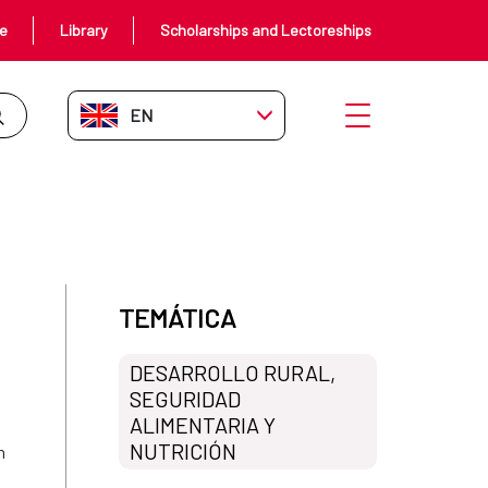
ce
Library
Scholarships and Lectoreships
EN-GB
Open menu
erba gigante
TEMÁTICA
DESARROLLO RURAL,
SEGURIDAD
ALIMENTARIA Y
NUTRICIÓN
n