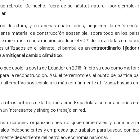
ue rebrote. De hecho, fuera de su hábitat natural -por ejemplo, 
lar.
s de altura, y en apenas cuatro años, adquieren la resistencia
lente material de construcción sostenible, sobre todo en los país
e mientras la construcción produce el 40% del total de las emision
 utilizados en el planeta, el bambú es
un extraordinario fijador 
e a mitigar el cambio climático
.
to que asoló la costa de Ecuador en 2016, inició su uso como motor 
ara la reconstrucción. Así, el terremoto es el punto de partida pa
 alternativa sostenible a la más comúnmente utilizada, basada en 
 a otros actores de la Cooperación Española a sumar acciones en 
un interesante y sinérgico trabajo en red.
stituciones, organizaciones no gubernamentales y comunitaria
onales independientes y empresas que trabajan para buscar, con ba
ltamente dependiente del petróleo, economía nacional.