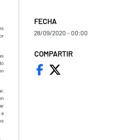
FECHA
es
28/09/2020 - 00:00
or
COMPARTIR
as
do
ón
r,
en
ar
 a
os