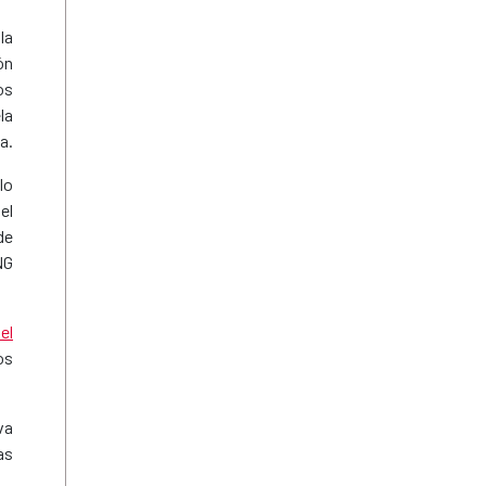
la
ón
os
la
a.
lo
el
de
NG
el
os
va
as