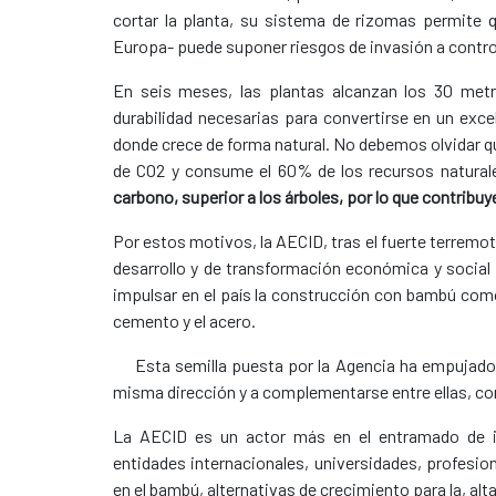
cortar la planta, su sistema de rizomas permite q
Europa- puede suponer riesgos de invasión a contro
En seis meses, las plantas alcanzan los 30 metro
durabilidad necesarias para convertirse en un exce
donde crece de forma natural. No debemos olvidar qu
de CO2 y consume el 60% de los recursos naturales
carbono, superior a los árboles, por lo que contribuy
Por estos motivos, la AECID, tras el fuerte terremo
desarrollo y de transformación económica y social p
impulsar en el país la construcción con bambú como
cemento y el acero.
Esta semilla puesta por la Agencia ha empujado
misma dirección y a complementarse entre ellas, con 
La AECID es un actor más en el entramado de in
entidades internacionales, universidades, profesi
en el bambú, alternativas de crecimiento para la, a