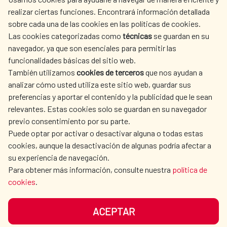
realizar ciertas funciones. Encontrará información detallada
sobre cada una de las cookies en las políticas de cookies.
AECID
WHERE DO WE COOPERATE?
Las cookies categorizadas como
técnicas
se guardan en su
SPANISH HUMANITARIAN
PRESS ROOM
navegador, ya que son esenciales para permitir las
ACTION
funcionalidades básicas del sitio web.
CULTURE AND SCIENCE
LIBRARY
También utilizamos
cookies de terceros
que nos ayudan a
analizar cómo usted utiliza este sitio web, guardar sus
preferencias y aportar el contenido y la publicidad que le sean
relevantes. Estas cookies solo se guardan en su navegador
previo consentimiento por su parte.
Puede optar por activar o desactivar alguna o todas estas
OUR SOCIAL MEDIA
cookies, aunque la desactivación de algunas podría afectar a
su experiencia de navegación.
Para obtener más información, consulte nuestra
política de
cookies
.
ACEPTAR
TERMS OF USE
DATA PROTECTION