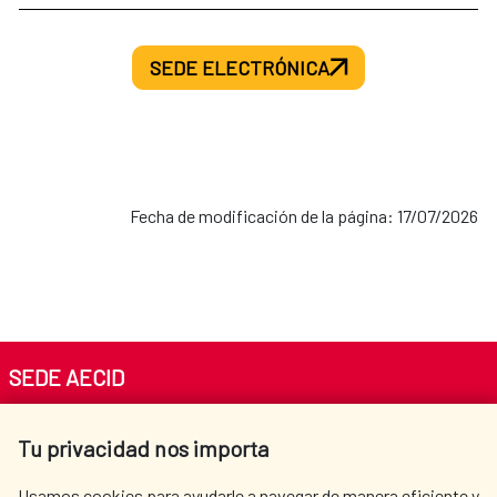
SEDE ELECTRÓNICA
Fecha de modificación de la página: 17/07/2026
SEDE AECID
Av. Reyes Católicos 4 - 28040 Madrid
Tu privacidad nos importa
Tel. +34 900 20 30 54​​​​​​​
centro.informacion@aecid.es
Usamos cookies para ayudarle a navegar de manera eficiente y