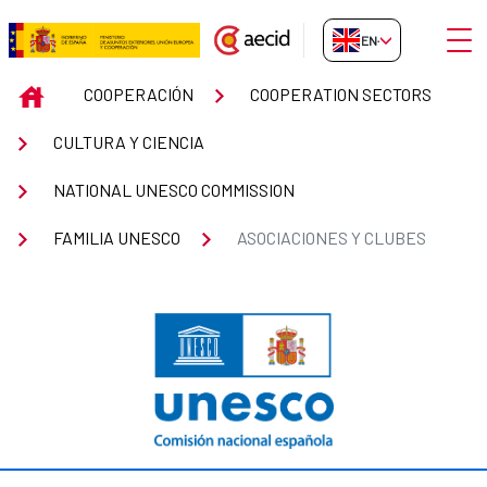
Skip to Main Content
Open
EN-GB
Asociaciones y Clubes
INICIO
COOPERACIÓN
COOPERATION SECTORS
CULTURA Y CIENCIA
NATIONAL UNESCO COMMISSION
FAMILIA UNESCO
ASOCIACIONES Y CLUBES