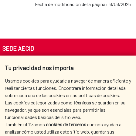
Fecha de modificación de la página: 16/06/2025
SEDE AECID
Av. Reyes Católicos 4 - 28040 Madrid
Tu privacidad nos importa
Tel. +34 900 20 30 54​​​​​​​
centro.informacion@aecid.es
Usamos cookies para ayudarle a navegar de manera eficiente y
realizar ciertas funciones. Encontrará información detallada
sobre cada una de las cookies en las políticas de cookies.
AECID
WHERE DO WE COOPERATE?
Las cookies categorizadas como
técnicas
se guardan en su
SPANISH HUMANITARIAN
PRESS ROOM
navegador, ya que son esenciales para permitir las
ACTION
funcionalidades básicas del sitio web.
También utilizamos
cookies de terceros
que nos ayudan a
CULTURE AND SCIENCE
LIBRARY
analizar cómo usted utiliza este sitio web, guardar sus