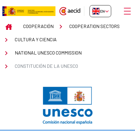
Skip to Main Content
Open
EN-GB
Constitución de la UNESCO
INICIO
COOPERACIÓN
COOPERATION SECTORS
CULTURA Y CIENCIA
NATIONAL UNESCO COMMISSION
CONSTITUCIÓN DE LA UNESCO