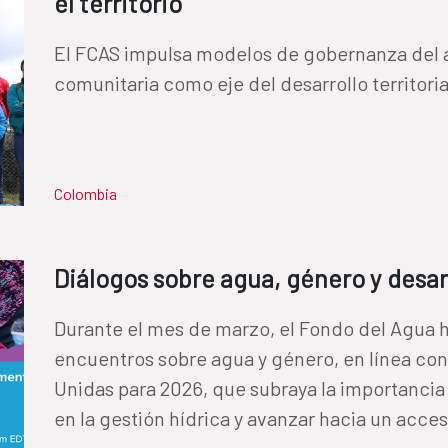
el territorio
urbano e innovación tecnológica y social; 2) 
regulación, financiamiento y participación pri
El FCAS impulsa modelos de gobernanza del a
ambiental; y 5) relación entre saneamiento, c
comunitaria como eje del desarrollo territoria
economía azul. Estos ejes reflejan un enfoq
técnicos, sociales, ambientales e institucion
saneamiento más equitativos y sostenibles. La AECID, a través del Fondo de
Cooperación para Agua y Saneamiento (FCAS),
Colombia
destacada en el encuentro, impulsando y part
se detallan a continuación. Todas ellas tendrá
Diálogos sobre agua, género y desar
10:00 a 11:00.- Eje 2- Sesión magistral: Sanea
brecha rural hacia una gestión inclusiva, sos
Durante el mes de marzo, el Fondo del Agua h
inteligente. La sesión será inaugurada y moderada por Emma Orejudo,
encuentros sobre agua y género, en línea con
subdirectora de Transición Ecológica, Agua, 
Unidas para 2026, que subraya la importanci
del Fondo de Cooperación para Agua y Saneam
en la gestión hídrica y avanzar hacia un acces
participarán representantes de República Dom