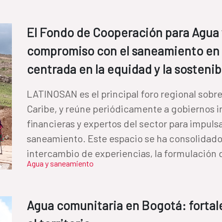
El Fondo de Cooperación para Agua
compromiso con el saneamiento en
centrada en la equidad y la sostenib
LATINOSAN es el principal foro regional sobr
Caribe, y reúne periódicamente a gobiernos i
financieras y expertos del sector para impulsa
saneamiento. Este espacio se ha consolidado
intercambio de experiencias, la formulación de
Agua y saneamiento
fortalecimiento de la cooperación regional, c
de desigualdades, la sostenibilidad ambiental
agua y el saneamiento. Este año 2026, el encuentro se celebrará en República
Agua comunitaria en Bogotá: forta
Dominicana y se estructurará en torno a cinco