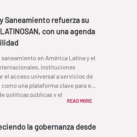
 y Saneamiento refuerza su
 LATINOSAN, con una agenda
ilidad
e saneamiento en América Latina y el
nternacionales, instituciones
r el acceso universal a servicios de
 como una plataforma clave para el
 políticas públicas y el
READ MORE
on especial atención a la reducción
 y la innovación en la gestión del
leciendo la gobernanza desde
 ejes: 1) Saneamiento