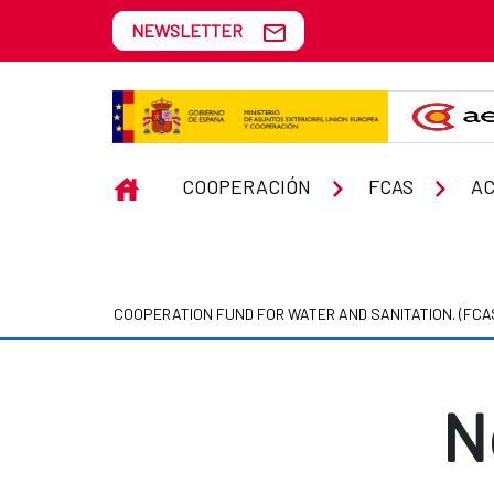
Skip to Main Content
NEWSLETTER
Noticias y reportajes
INICIO
COOPERACIÓN
FCAS
AC
COOPERATION FUND FOR WATER AND SANITATION. (FCA
N