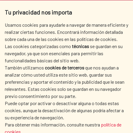
Av. Reyes Católicos 4 - 28040 Madrid
Tu privacidad nos importa
Tel. +34 900 20 30 54​​​​​​​
centro.informacion@aecid.es
Usamos cookies para ayudarle a navegar de manera eficiente y
realizar ciertas funciones. Encontrará información detallada
sobre cada una de las cookies en las políticas de cookies.
AECID
WHERE DO WE COOPERATE?
Las cookies categorizadas como
técnicas
se guardan en su
SPANISH HUMANITARIAN
PRESS ROOM
navegador, ya que son esenciales para permitir las
ACTION
funcionalidades básicas del sitio web.
También utilizamos
cookies de terceros
que nos ayudan a
CULTURE AND SCIENCE
LIBRARY
analizar cómo usted utiliza este sitio web, guardar sus
preferencias y aportar el contenido y la publicidad que le sean
relevantes. Estas cookies solo se guardan en su navegador
previo consentimiento por su parte.
Puede optar por activar o desactivar alguna o todas estas
OUR SOCIAL MEDIA
cookies, aunque la desactivación de algunas podría afectar a
su experiencia de navegación.
Para obtener más información, consulte nuestra
política de
cookies
.