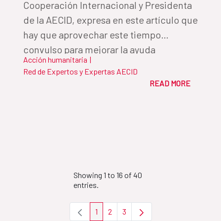
Cooperación Internacional y Presidenta
de la AECID, expresa en este artículo que
hay que aprovechar este tiempo
convulso para mejorar la ayuda
Acción humanitaria
|
humanitaria, algo que solo será posible
Red de Expertos y Expertas AECID
con el apoyo decidido a la labor de los
READ MORE
cooperantes
Showing 1 to 16 of 40
entries.
1
2
3
Page
Page
Page