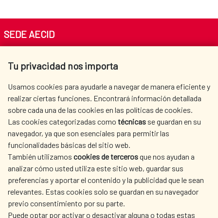
SEDE AECID
Av. Reyes Católicos 4 - 28040 Madrid
Tu privacidad nos importa
Tel. +34 900 20 30 54​​​​​​​
centro.informacion@aecid.es
Usamos cookies para ayudarle a navegar de manera eficiente y
realizar ciertas funciones. Encontrará información detallada
sobre cada una de las cookies en las políticas de cookies.
AECID
WHERE DO WE COOPERATE?
Las cookies categorizadas como
técnicas
se guardan en su
SPANISH HUMANITARIAN
PRESS ROOM
navegador, ya que son esenciales para permitir las
ACTION
funcionalidades básicas del sitio web.
CULTURE AND SCIENCE
LIBRARY
También utilizamos
cookies de terceros
que nos ayudan a
analizar cómo usted utiliza este sitio web, guardar sus
preferencias y aportar el contenido y la publicidad que le sean
relevantes. Estas cookies solo se guardan en su navegador
previo consentimiento por su parte.
Puede optar por activar o desactivar alguna o todas estas