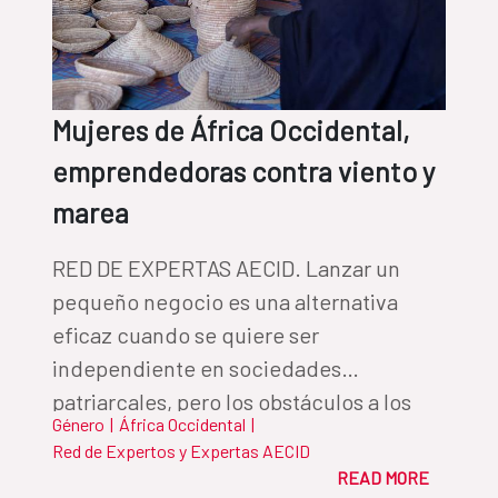
Mujeres de África Occidental,
emprendedoras contra viento y
marea
RED DE EXPERTAS AECID. Lanzar un
pequeño negocio es una alternativa
eficaz cuando se quiere ser
independiente en sociedades
patriarcales, pero los obstáculos a los
Género
|
África Occidental
|
que se enfrentan las pequeñas
Red de Expertos y Expertas AECID
empresarias del continente son
READ MORE