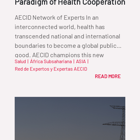
Paradigm of Health Cooperation
AECID Network of Experts In an
interconnected world, health has
transcended national and international
boundaries to become a global public
good. AECID champions this new
Salud
|
África Subsahariana
|
ASIA
|
paradigm by fostering innovative
Red de Expertos y Expertas AECID
partnerships that ensure equity along
READ MORE
the way.