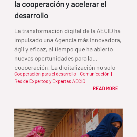
la cooperación y acelerar el
desarrollo
La transformación digital de la AECID ha
impulsado una Agencia más innovadora,
ágil y eficaz, al tiempo que ha abierto
nuevas oportunidades para la
cooperación. La digitalización no solo
Cooperación para el desarrollo
|
Comunicación
|
mejora la eficiencia interna, sino que
Red de Expertos y Expertas AECID
actúa como catalizador para maximizar
READ MORE
el impacto del desarrollo en los países
socios, abriendo nuevas vías para
reducir desigualdades y mejorar la vida
de las personas.