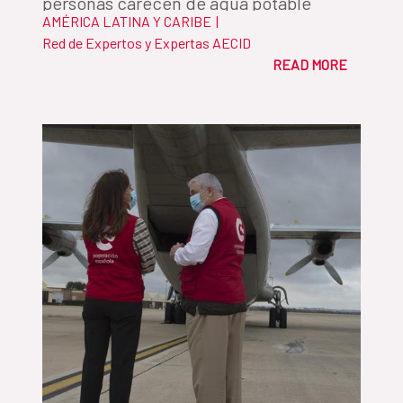
personas carecen de agua potable
AMÉRICA LATINA Y CARIBE
|
gestionada de forma segura y 3.500
Red de Expertos y Expertas AECID
millones no disponen de saneamiento
READ MORE
adecuado. Por Alejandro Martos, jefe del
Departamento del Fondo de
Cooperación para Agua y Saneamiento
de la AECID