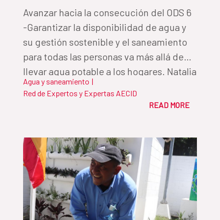
Avanzar hacia la consecución del ODS 6
-Garantizar la disponibilidad de agua y
su gestión sostenible y el saneamiento
para todas las personas va más allá de
llevar agua potable a los hogares. Natalia
Agua y saneamiento
|
Gullón, del Fondo de Cooperación para
Red de Expertos y Expertas AECID
el Agua y Saneamiento de la
READ MORE
Cooperación Española, defiende en esta
tribuna la necesidad de una buena
gobernanza del agua para alcanzar el
ODS 6.