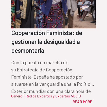
Cooperación Feminista: de
gestionar la desigualdad a
desmontarla
Con la puesta en marcha de
su Estrategia de Cooperación
Feminista, España ha apostado por
situarse en la vanguardia una la Política
Exterior mundial con una clara hoja de
Género
|
Red de Expertos y Expertas AECID
ruta; transformar las estructuras de
READ MORE
poder que perpetúan la