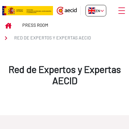
Skip to Main Content
Open
EN-GB
Red de Expertos y Expertas AEC
INICIO
PRESS ROOM
RED DE EXPERTOS Y EXPERTAS AECID
Red de Expertos y Expertas
AECID