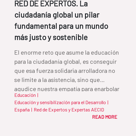
RED DE EXPERTOS. La
ciudadanía global un pilar
fundamental para un mundo
más justo y sostenible
El enorme reto que asume la educación
para la ciudadanía global, es conseguir
que esa fuerza solidaria arrolladora no
se limite a la asistencia, sino que
agudice nuestra empatía para enarbolar
Educación
|
la bandera de la justicia social y
Educación y sensibilización para el Desarrollo
|
contribuir de manera efectiva a una
España
|
Red de Expertos y Expertas AECID
ética global
READ MORE