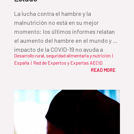
La lucha contra el hambre y la
malnutrición no está en su mejor
momento; los últimos informes relatan
el aumento del hambre en el mundo y el
impacto de la COVID-19 no ayuda a
Desarrollo rural, seguridad alimentaria y nutrición
|
levantar las cifras. Ana Regina Segura,
España
|
Red de Expertos y Expertas AECID
responsable de Desarrollo Rural,
READ MORE
Seguridad Alimentaria y Nutrición de la
AECID, defiende que la alimentación se
convierta, por norma, en una cuestión
de Estado para, de una vez por todas,
avanzar como lo que somos: la primera
generación en la historia que puede
acabar con el hambre.