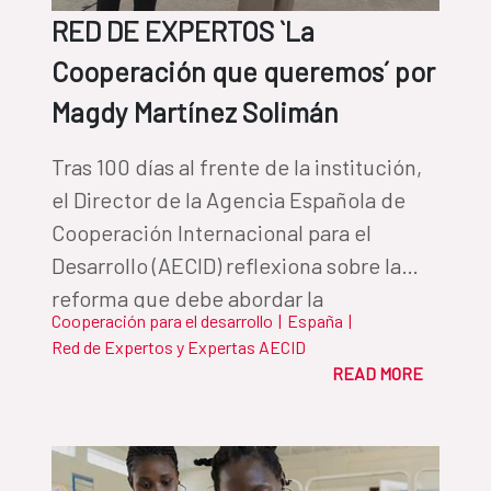
RED DE EXPERTOS `La
Cooperación que queremos´ por
Magdy Martínez Solimán
Tras 100 días al frente de la institución,
el Director de la Agencia Española de
Cooperación Internacional para el
Desarrollo (AECID) reflexiona sobre la
reforma que debe abordar la
Cooperación para el desarrollo
|
España
|
Cooperación Española, y la Agencia
Red de Expertos y Expertas AECID
como su organismo de referencia.
READ MORE
Martínez Solimán perfila en este texto
las actuaciones clave que regirán su
mandato