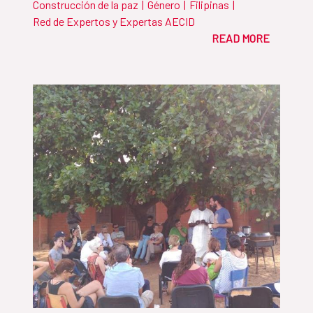
Construcción de la paz
|
Género
|
Filipinas
|
país del Sudeste Asiático en publicar un
Red de Expertos y Expertas AECID
Plan de Acción Nacional sobre Mujer,
READ MORE
Paz y Seguridad siguiendo las
resoluciones 1325 y 1820 del Consejo de
Seguridad de Naciones Unidas