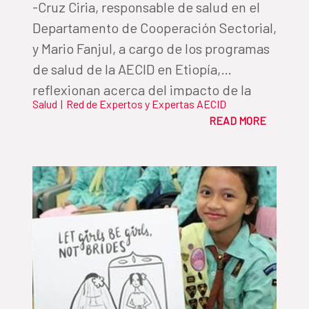
-Cruz Ciria, responsable de salud en el
Departamento de Cooperación Sectorial,
y Mario Fanjul, a cargo de los programas
de salud de la AECID en Etiopía,
reflexionan acerca del impacto de la
Salud
|
Red de Expertos y Expertas AECID
crisis internacional del COVID19 en los
READ MORE
sistemas de salud de los países con los
que trabaja la Cooperación Española.