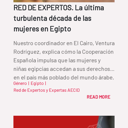
RED DE EXPERTOS. La última
turbulenta década de las
mujeres en Egipto
Nuestro coordinador en El Cairo, Ventura
Rodríguez, explica cómo la Cooperación
Española impulsa que las mujeres y
niñas egipcias accedan a sus derechos
en el país más poblado del mundo árabe,
Género
|
Egipto
|
donde el matrimonio infantil y la
Red de Expertos y Expertas AECID
mutilación genital femenina siguen
READ MORE
vigentes.